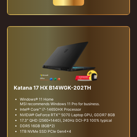
Katana 17 HX B14WGK-202TH
Windows® 11 Home
MSI recommends Windows 11 Pro for business.
Intel® Core™ i7-14650HX Processor
NVIDIA® GeForce RTX™ 5070 Laptop GPU, GDDR7 8GB
17.3" QHD (2560*1440), 240Hz DCI-P3 100% typical
DDR5 16GB (8GB*2)
1TB NVMe SSD PCIe Gen4x4