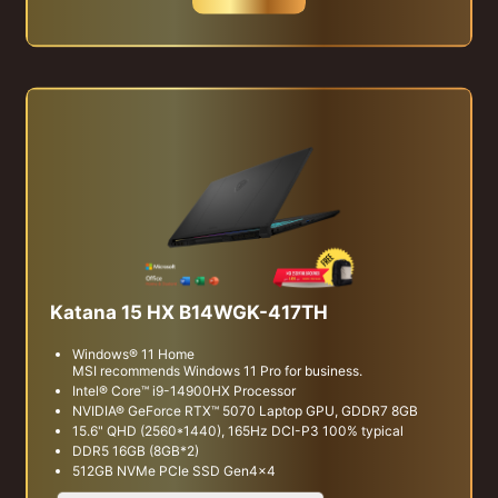
Katana 15 HX B14WGK-417TH
Windows® 11 Home
MSI recommends Windows 11 Pro for business.
Intel® Core™ i9-14900HX Processor
NVIDIA® GeForce RTX™ 5070 Laptop GPU, GDDR7 8GB
15.6" QHD (2560*1440), 165Hz DCI-P3 100% typical
DDR5 16GB (8GB*2)
512GB NVMe PCIe SSD Gen4x4