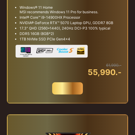
Windows® 11 Home
MSI recommends Windows 11 Pro for business.
Intel® Core™ i9-14900HX Processor
NVIDIA® GeForce RTX™ 5070 Laptop GPU, GDDR7 8GB
17.3" QHD (2560*1440), 240Hz DCI-P3 100% typical
DDR5 16GB (8GB*2)
1TB NVMe SSD PCIe Gen4x4
61,990.-
55,990.-
สั่งซื้อ