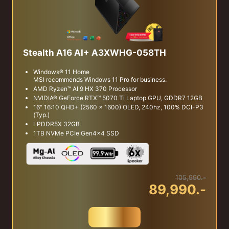
Stealth A16 AI+ A3XWHG-058TH
Windows® 11 Home
MSI recommends Windows 11 Pro for business.
AMD Ryzen™ AI 9 HX 370 Processor
NVIDIA® GeForce RTX™ 5070 Ti Laptop GPU, GDDR7 12GB
16" 16:10 QHD+ (2560 x 1600) OLED, 240hz, 100% DCI-P3
(Typ.)
LPDDR5X 32GB
1TB NVMe PCIe Gen4x4 SSD
105,990.-
89,990.-
สั่งซื้อ