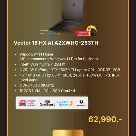
Vector 16 HX AI A2XWHG-253TH
Windows® 11 Home
MSI recommends Windows 11 Pro for business.
Intel® Core™ Ultra 7 255HX
NVIDIA® GeForce RTX™ 5070 Ti Laptop GPU, GDDR7 12GB
16" 16:10 QHD+(2560 x 1600), 240Hz, 100% DCI-P3, IPS-
level panel
DDR5 16GB (8GB*2)
512GB NVMe PCIe SSD Gen4x4
62,990.-
สั่งซื้อ