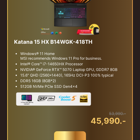
Katana 15 HX B14WGK-418TH
Windows® 11 Home
MSI recommends Windows 11 Pro for business.
Intel® Core™ i7-14650HX Processor
NVIDIA® GeForce RTX™ 5070 Laptop GPU, GDDR7 8GB
15.6" QHD (2560*1440), 165Hz DCI-P3 100% typical
DDR5 16GB (8GB*2)
512GB NVMe PCIe SSD Gen4x4
53,990.-
45,990.-
สั่งซื้อ