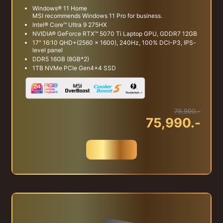
Windows® 11 Home
MSI recommends Windows 11 Pro for business.
Intel® Core™ Ultra 9 275HX
NVIDIA® GeForce RTX™ 5070 Ti Laptop GPU, GDDR7 12GB
17" 16:10 QHD+(2560 x 1600), 240Hz, 100% DCI-P3, IPS-
level panel
DDR5 16GB (8GB*2)
1TB NVMe PCIe Gen4x4 SSD
79,990.-
75,990.-
สั่งซื้อ