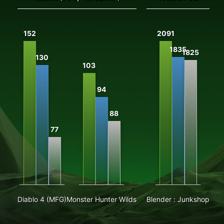
152
2091
1
1835
1825
130
103
94
88
77
Diablo 4 (MFG)
Monster Hunter Wilds
Blender : Junkshop
P