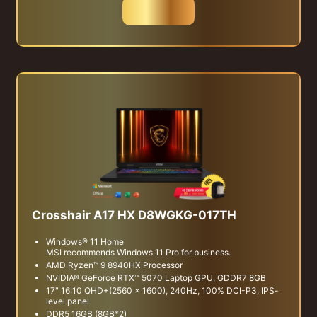
สั่งซื้อ
Crosshair A17 HX D8WGKG-017TH
Windows® 11 Home
MSI recommends Windows 11 Pro for business.
AMD Ryzen™ 9 8940HX Processor
NVIDIA® GeForce RTX™ 5070 Laptop GPU, GDDR7 8GB
17" 16:10 QHD+(2560 x 1600), 240Hz, 100% DCI-P3, IPS-
level panel
DDR5 16GB (8GB*2)