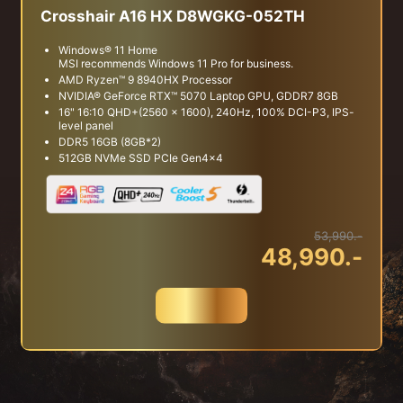
Crosshair A16 HX D8WGKG-052TH
Windows® 11 Home
MSI recommends Windows 11 Pro for business.
AMD Ryzen™ 9 8940HX Processor
NVIDIA® GeForce RTX™ 5070 Laptop GPU, GDDR7 8GB
16" 16:10 QHD+(2560 x 1600), 240Hz, 100% DCI-P3, IPS-
level panel
DDR5 16GB (8GB*2)
512GB NVMe SSD PCIe Gen4x4
53,990.-
48,990.-
สั่งซื้อ