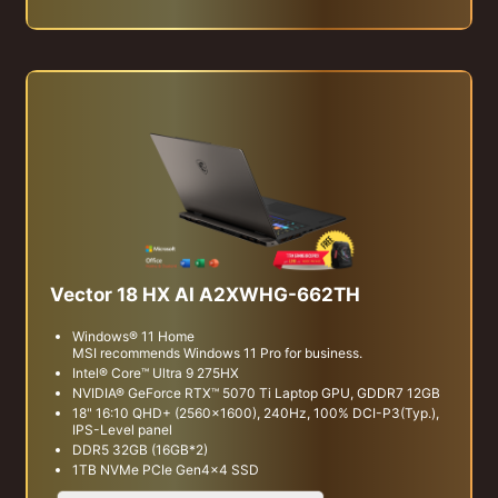
Vector 18 HX AI A2XWHG-662TH
Windows® 11 Home
MSI recommends Windows 11 Pro for business.
Intel® Core™ Ultra 9 275HX
NVIDIA® GeForce RTX™ 5070 Ti Laptop GPU, GDDR7 12GB
18" 16:10 QHD+ (2560x1600), 240Hz, 100% DCI-P3(Typ.),
IPS-Level panel
DDR5 32GB (16GB*2)
1TB NVMe PCIe Gen4x4 SSD