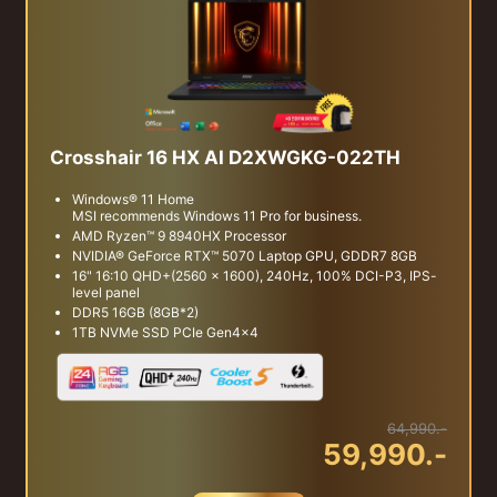
Crosshair 16 HX AI D2XWGKG-022TH
Windows® 11 Home
MSI recommends Windows 11 Pro for business.
AMD Ryzen™ 9 8940HX Processor
NVIDIA® GeForce RTX™ 5070 Laptop GPU, GDDR7 8GB
16" 16:10 QHD+(2560 x 1600), 240Hz, 100% DCI-P3, IPS-
level panel
DDR5 16GB (8GB*2)
1TB NVMe SSD PCIe Gen4x4
64,990.-
59,990.-