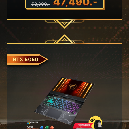
47,490.-
53,999.-
RTX 5050