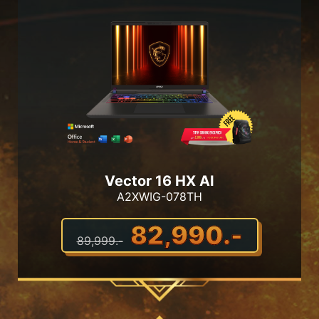
Vector 16 HX AI
A2XWIG-078TH
82,990.-
89,999.-