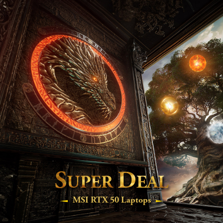
S
D
UPER
EAL
MSI RTX 50 Laptops