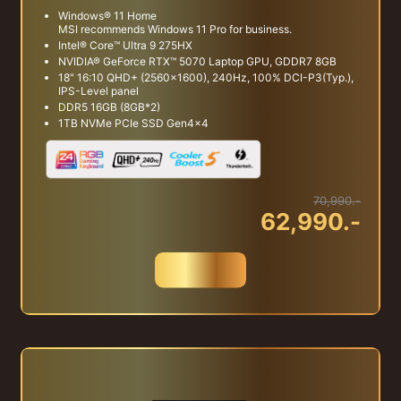
Windows® 11 Home
MSI recommends Windows 11 Pro for business.
Intel® Core™ Ultra 9 275HX
NVIDIA® GeForce RTX™ 5070 Laptop GPU, GDDR7 8GB
18" 16:10 QHD+ (2560x1600), 240Hz, 100% DCI-P3(Typ.),
IPS-Level panel
DDR5 16GB (8GB*2)
1TB NVMe PCIe SSD Gen4x4
70,990.-
62,990.-
สั่งซื้อ