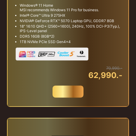
Windows® 11 Home
MSI recommends Windows 11 Pro for business.
Intel® Core™ Ultra 9 275HX
NVIDIA® GeForce RTX™ 5070 Laptop GPU, GDDR7 8GB
18" 16:10 QHD+ (2560x1600), 240Hz, 100% DCI-P3(Typ.),
IPS-Level panel
DDR5 16GB (8GB*2)
1TB NVMe PCIe SSD Gen4x4
70,990.-
62,990.-
สั่งซื้อ