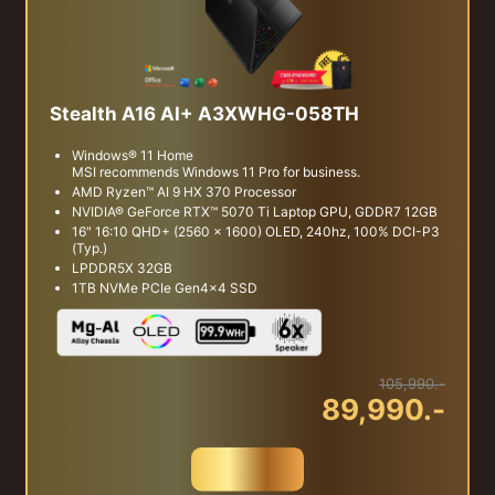
Stealth A16 AI+ A3XWHG-058TH
Windows® 11 Home
MSI recommends Windows 11 Pro for business.
AMD Ryzen™ AI 9 HX 370 Processor
NVIDIA® GeForce RTX™ 5070 Ti Laptop GPU, GDDR7 12GB
16" 16:10 QHD+ (2560 x 1600) OLED, 240hz, 100% DCI-P3
(Typ.)
LPDDR5X 32GB
1TB NVMe PCIe Gen4x4 SSD
105,990.-
89,990.-
สั่งซื้อ