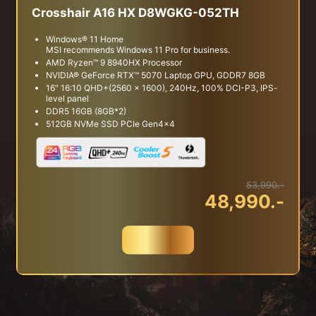
Crosshair A16 HX D8WGKG-052TH
Windows® 11 Home
MSI recommends Windows 11 Pro for business.
AMD Ryzen™ 9 8940HX Processor
NVIDIA® GeForce RTX™ 5070 Laptop GPU, GDDR7 8GB
16" 16:10 QHD+(2560 x 1600), 240Hz, 100% DCI-P3, IPS-
level panel
DDR5 16GB (8GB*2)
512GB NVMe SSD PCIe Gen4x4
53,990.-
48,990.-
สั่งซื้อ