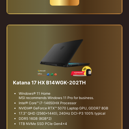
Katana 17 HX B14WGK-202TH
Windows® 11 Home
MSI recommends Windows 11 Pro for business.
Intel® Core™ i7-14650HX Processor
NVIDIA® GeForce RTX™ 5070 Laptop GPU, GDDR7 8GB
17.3" QHD (2560*1440), 240Hz DCI-P3 100% typical
DDR5 16GB (8GB*2)
1TB NVMe SSD PCIe Gen4x4