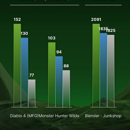
152
2091
1
1835
1825
130
103
94
88
77
Diablo 4 (MFG)
Monster Hunter Wilds
Blender : Junkshop
P