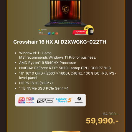
Crosshair 16 HX AI D2XWGKG-022TH
Windows® 11 Home
MSI recommends Windows 11 Pro for business.
AMD Ryzen™ 9 8940HX Processor
NVIDIA® GeForce RTX™ 5070 Laptop GPU, GDDR7 8GB
16" 16:10 QHD+(2560 x 1600), 240Hz, 100% DCI-P3, IPS-
level panel
DDR5 16GB (8GB*2)
1TB NVMe SSD PCIe Gen4x4
64,990.-
59,990.-