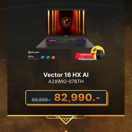
Vector 16 HX AI
A2XWIG-078TH
82,990.-
89,999.-