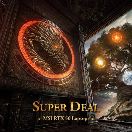
S
D
UPER
EAL
MSI RTX 50 Laptops