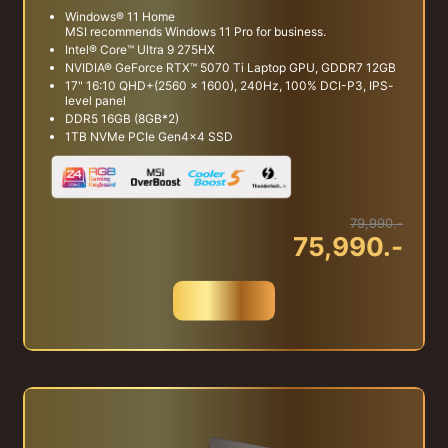
Windows® 11 Home
MSI recommends Windows 11 Pro for business.
Intel® Core™ Ultra 9 275HX
NVIDIA® GeForce RTX™ 5070 Ti Laptop GPU, GDDR7 12GB
17" 16:10 QHD+(2560 x 1600), 240Hz, 100% DCI-P3, IPS-
level panel
DDR5 16GB (8GB*2)
1TB NVMe PCIe Gen4x4 SSD
79,990.-
75,990.-
สั่งซื้อ