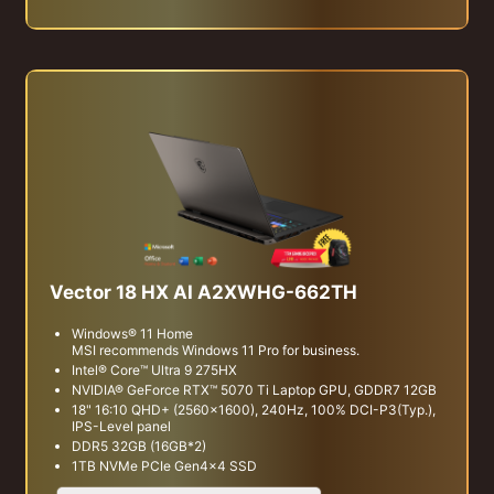
Vector 18 HX AI A2XWHG-662TH
Windows® 11 Home
MSI recommends Windows 11 Pro for business.
Intel® Core™ Ultra 9 275HX
NVIDIA® GeForce RTX™ 5070 Ti Laptop GPU, GDDR7 12GB
18" 16:10 QHD+ (2560x1600), 240Hz, 100% DCI-P3(Typ.),
IPS-Level panel
DDR5 32GB (16GB*2)
1TB NVMe PCIe Gen4x4 SSD