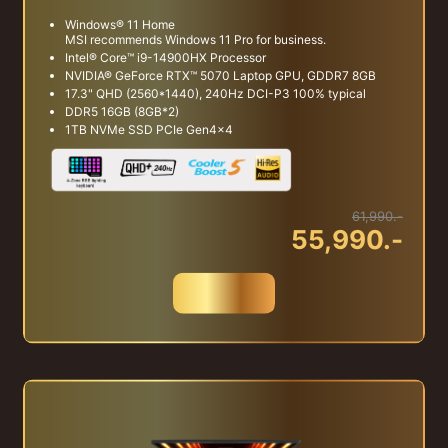
Windows® 11 Home
MSI recommends Windows 11 Pro for business.
Intel® Core™ i9-14900HX Processor
NVIDIA® GeForce RTX™ 5070 Laptop GPU, GDDR7 8GB
17.3" QHD (2560*1440), 240Hz DCI-P3 100% typical
DDR5 16GB (8GB*2)
1TB NVMe SSD PCIe Gen4x4
61,990.-
55,990.-
สั่งซื้อ