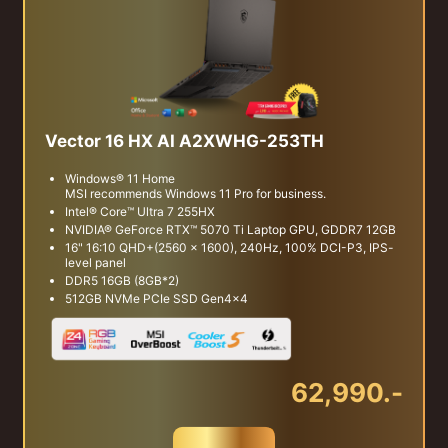
Vector 16 HX AI A2XWHG-253TH
Windows® 11 Home
MSI recommends Windows 11 Pro for business.
Intel® Core™ Ultra 7 255HX
NVIDIA® GeForce RTX™ 5070 Ti Laptop GPU, GDDR7 12GB
16" 16:10 QHD+(2560 x 1600), 240Hz, 100% DCI-P3, IPS-
level panel
DDR5 16GB (8GB*2)
512GB NVMe PCIe SSD Gen4x4
62,990.-
สั่งซื้อ