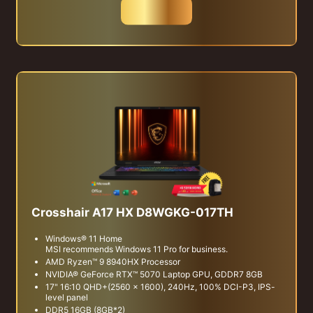
สั่งซื้อ
Crosshair A17 HX D8WGKG-017TH
Windows® 11 Home
MSI recommends Windows 11 Pro for business.
AMD Ryzen™ 9 8940HX Processor
NVIDIA® GeForce RTX™ 5070 Laptop GPU, GDDR7 8GB
17" 16:10 QHD+(2560 x 1600), 240Hz, 100% DCI-P3, IPS-
level panel
DDR5 16GB (8GB*2)