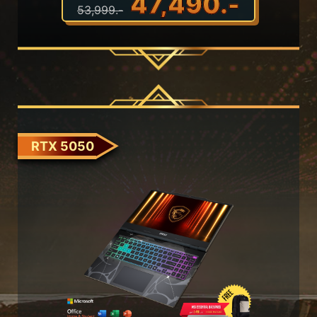
47,490.-
53,999.-
RTX 5050