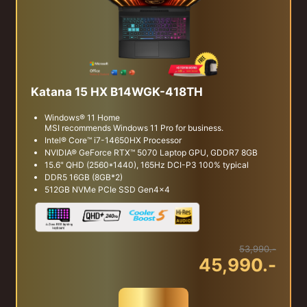
Katana 15 HX B14WGK-418TH
Windows® 11 Home
MSI recommends Windows 11 Pro for business.
Intel® Core™ i7-14650HX Processor
NVIDIA® GeForce RTX™ 5070 Laptop GPU, GDDR7 8GB
15.6" QHD (2560*1440), 165Hz DCI-P3 100% typical
DDR5 16GB (8GB*2)
512GB NVMe PCIe SSD Gen4x4
53,990.-
45,990.-
สั่งซื้อ