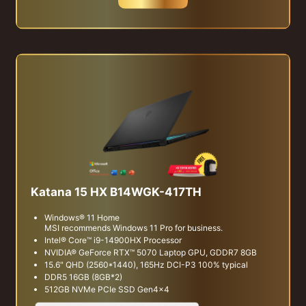
Katana 15 HX B14WGK-417TH
Windows® 11 Home
MSI recommends Windows 11 Pro for business.
Intel® Core™ i9-14900HX Processor
NVIDIA® GeForce RTX™ 5070 Laptop GPU, GDDR7 8GB
15.6" QHD (2560*1440), 165Hz DCI-P3 100% typical
DDR5 16GB (8GB*2)
512GB NVMe PCIe SSD Gen4x4