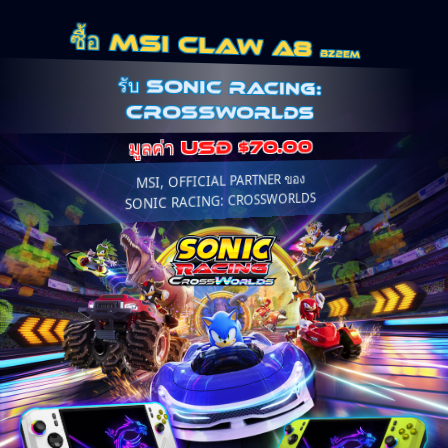
ซื้อ MSI CLAW A8
BZ2EM
รับ SONIC RACING:
CROSSWORLDS
มูลค่า USD $70.00
MSI, OFFICIAL PARTNER ของ
SONIC RACING: CROSSWORLDS