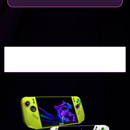
ซื้อ *ผลิตภัณฑ์ MSI ที่ร่วมรายการ รับเกม
SONIC RACING: CROSSWORLDS
ฟรี! *จนกว่าสินค้าจะหมด*