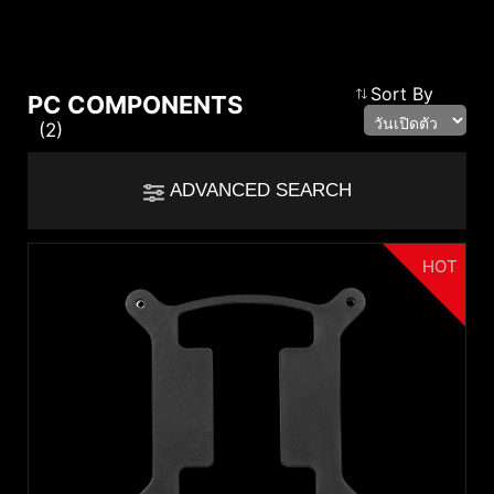
Compare Result
Sort By
PC COMPONENTS
(2)
*
Differences are marked in red
Filter
ADVANCED SEARCH
cmsfront_lang.Filter
Back
{{feature}}
HOT
Clear All
Handheld PCs Accessories
Accessories
{{thistitle1[key] || title[key]}}
autorenew
RESET
{{item}}
{{item}}