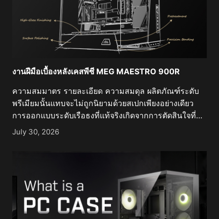
งานฝีมือเบื้องหลังเคสพีซี MEG MAESTRO 900R
ความสมมาตร รายละเอียด ความสมดุล ผลิตภัณฑ์ระดับ
พรีเมียมนั้นแทบจะไม่ถูกนิยามด้วยสเปกเพียงอย่างเดียว
การออกแบบระดับเรือธงที่แท้จริงเกิดจากการตัดสินใจที่
มองไม่เห็นนับไม่ถ้วนซึ่งเกิดขึ้นนานก่อนที่จะมีการติดตั้ง
July 30, 2026
ชิ้นส่วนแรก นั่นคือการตัดสินใจเกี่ยวกับสัดส่วน รูปทรง
วัสดุ การผลิต และวินัยในการขัดเกลาทุกรายละเอียดจน
เหลือไว้แต่สิ่งที่สมบูรณ์แบบที่สุด MEG MAESTRO 900R
คือตัวแทนของปรัชญานี้อย่างแท้จริง ในฐานะเคสระดับเรือ
ธงของ MSI เคสนี้ไม่ได้ถูกออกแบบมาเพื่อให้เป็นเพียงแค่ตู้
อวดโฉมฮาร์ดแวร์ไฮเอนด์เท่านั้น แต่ถูกรังสรรค์ให้เป็นชิ้น
งานสถาปัตยกรรมชิ้นเอก ที่ซึ่งความแม่นยำทางวิศวกรรม