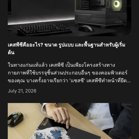
และความประณีตงดงามผสานกันอย่างลงตัว ทุกๆ เส้นสาย
ทุกพื้นผิว และทุกการหักเหของแสงได้รับการไตร่ตรองมา
เป็นอย่างดี เพื่อสร้างสรรค์รูปทรงที่ดูเหนือกาลเวลา
มากกว่าที่จะวิ่งตามกระแส ผลลัพธ์ที่ได้จึงเป็นมากกว่าเคส
พีซีระดับพรีเมียม แต่มันคือการแสดงออกถึงงานฝีมือเชิง
อุตสาหกรรม ที่ซึ่งวิศวกรรมโครงสร้างและความ
เคสพีซีคืออะไร? ขนาด รูปแบบ และพื้นฐานสำหรับผู้เริ่ม
สุนทรียภาพหลอมรวมเข้าด้วยกันจนแยกออกจากกันไม่ได้
ต้น
จุดเริ่มต้นแห่งความสมดุลอันสมบูรณ์แบบ ตลอดหน้า
ในทางแก่นแท้แล้ว เคสพีซี เป็นเพียงโครงสร้างทาง
ประวัติศาสตร์ ความสมมาตรเป็นตัวแทนของความมั่นคง
กายภาพที่ใช้บรรจุชิ้นส่วนประกอบอื่นๆ ของคอมพิวเตอร์
ความเป็นระเบียบเรียบร้อย และความยั่งยืน นับตั้งแต่ว
ของคุณ บางครั้งอาจเรียกว่า 'แชสซี' เคสพีซีทำหน้าที่ยึด
สถาปัตยกรรมคลาสสิกไปจนถึงการออกแบบอุตสาหกรรม
จับและปกป้องชิ้นส่วนต่างๆ ของเดสก์ท็อปพีซี ซึ่งรวมถึง
สมัยใหม่ สายตามนุษย์มักจะดึงดูดเข้าหาองค์ประกอบที่มี
July 21, 2026
เมนบอร์ด การ์ดจอ แหล่งจ่ายไฟ พาวเวอร์ซัพพลาย
ความสมดุลโดยสัญชาตญาณ MEG MAESTRO 900R นำ
อุปกรณ์จัดเก็บข้อมูล พัดลม และสายไฟต่างๆ นอกจากนี้ยัง
หลักการนี้มาใช้ผ่านเลย์เอาต์เมนบอร์ดที่วางไว้ตรงกลาง
ช่วยจัดการเรื่องการระบายอากาศ การจัดเก็บสายเคเบิล
สร้างแกนกลางทางสายตาที่ชัดเจนซึ่งกำหนดทิศทางของ
การป้องกันฝุ่น และกำหนดรูปลักษณ์โดยรวมของการ
ตัวเคสทั้งหมด ทุกองค์ประกอบถูกจัดวางรอบโครงสร้าง
ประกอบคอมพิวเตอร์ของคุณด้วย เคสพีซีทำหน้าที่อะไร?
ส่วนกลางนี้ ทำให้ทั้งสองด้านแผ่ขยายออกด้วยความ
เคสพีซีได้รับการออกแบบโดยผู้ผลิตมากมาย แต่เกือบ
แม่นยำราวกระจกเงา พร้อมทั้งสร้างความรู้สึกสงบและ