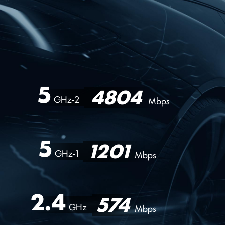
5
4804
GHz-2
Mbps
5
1201
GHz-1
Mbps
2.4
574
GHz
Mbps