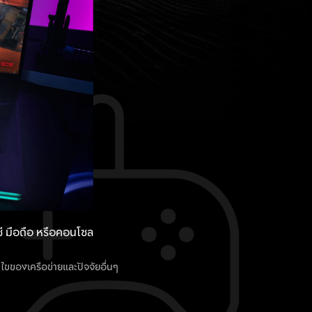
ซี มือถือ หรือคอนโซล
ิกับงานหรือการเรียน
ว
ขของเครือข่ายและปัจจัยอื่นๆ