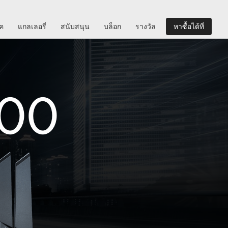
ิค
แกลเลอรี่
สนับสนุน
บล็อก
รางวัล
หาซื้อได้ที่
00