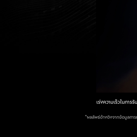
เร่งความเร็วในการรั
จัดลำดับความสำคัญข
*ผลลัพธ์อ้างอิงจากข้อมูลกา