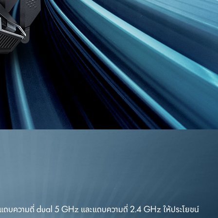
วามถี่ dual 5 GHz และแถบความถี่ 2.4 GHz ให้ประโยชน์