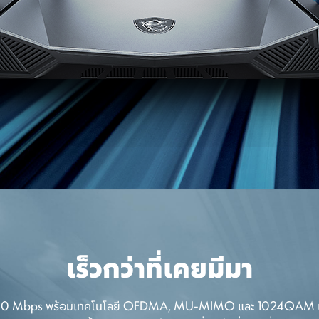
เร็วกว่าที่เคยมีมา
6600 Mbps พร้อมเทคโนโลยี OFDMA, MU-MIMO และ 1024QAM แถบค