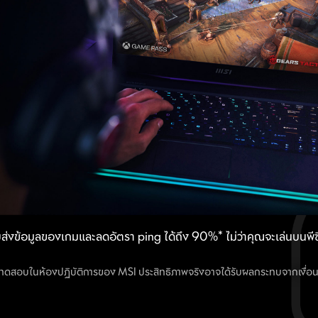
บส่งข้อมูลของเกมและลดอัตรา ping ได้ถึง 90%* ไม่ว่าคุณจะเล่นบนพี
องการประชุมออนไลน์และแอปพลิเคชันเพิ่มประสิทธิภาพ ให้คุณมีสมาธ
เพิ่มประสิทธิภาพประสบการณ์ออนไลน์สำหรับสมาชิกทุกคนในครอบครั
ลดการหยุดชะงักในขณะที่คุณเพลิดเพลินกับ live streaming
รทดสอบในห้องปฏิบัติการของ MSI ประสิทธิภาพจริงอาจได้รับผลกระทบจากเงื่อนไ