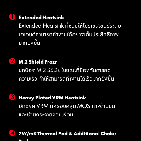
Extended Heatsink
Extended Heatsink ที่ช่วยให้โปรเซสเซอร์ระดับ
ไฮเอนด์สามารถทำงานได้อย่างเต็มประสิทธิภาพ
มากยิ่งขึ้น
M.2 Shield Frozr
ปกป้อง M.2 SSDs ในขณะที่ป้องกันการลด
ความเร็ว ทำให้สามารถทำงานได้เร็วมากยิ่งขึ้น
Heavy Plated VRM Heatsink
DIGITALL POWER DESIGN
DOUBLE POWER
CORE BOOST
ฮีทซิงค์ VRM ที่ครอบคลุม MOS ทางด้านบน
และช่วยกระจายความร้อน
CONNECTORS
การออกแบบพลังงานดิจิตอลที่เต็มรูป
การออกแบบเลย์เอาต์ระดับพรีเมียม ไม่
แบบ ช่วยให้สามารถส่งกระแสไฟฟ้าไปยัง
เพียงแต่รองรับ CPU ในรูปแบบของ
ด้วยขั้วต่อ 8 PIN จำนวนทั้งหมด 2 ตัว
CPU ได้อย่างรวดเร็วมากยิ่งขึ้น ด้วย
Multi-core เพียงเท่านั้น แต่ยังสร้าง
7W/mK Thermal Pad & Additional Choke
สามารถให้การมอบพลังงานที่เพียงพอ
ความแม่นยําแบบ Pin-Point
สภาพแวดล้อมที่ เหมาะสําหรับการ