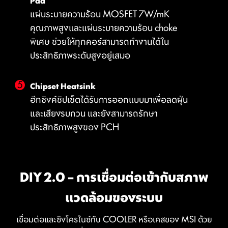
Pad
แม้จะเป็น CPU ที่ต้องการ Overclock
Overclock CPU ของคุณอีกด้วย
แผ่นระบายความร้อน MOSFET 7W/mK
ในรูปแบบ multi-core ก็ตาม
คุณภาพสูงและแผ่นระบายความร้อน choke
พิเศษ ช่วยให้ทุกคอร์สามารถทำงานได้ใน
ประสิทธิภาพระดับสูงอยู่เสมอ
การออกแบบและปรับปรุง PCB ที่ให้มี
ประสิทธิมากยิ่งขึ้น
Chipset Heatsink
ฮีทซิงค์ชิปเซ็ตได้รับการออกแบบมาเพื่อลดฝุ่น
การออกแบบ PCB นี้ได้รับการปรับให้เหมาะสมเพื่อรองรับ
และเสียงรบกวน และยังสามารถรักษา
แบนด์วิธที่สูงขึ้น และความเร็วในการถ่ายโอนที่เร็วขึ้น โดยใช้
MSI DRIVER UTILITY INSTALLER
ประสิทธิภาพสูงของ PCH
ประโยชน์จากการส่งผ่านวงจรที่เชื่อถือได้เพื่อเสถียรภาพที่ดี
มากยิ่งขึ้น
เมื่อเชื่อมต่อกับอินเทอร์เน็ต MSI Driver Utility Installer จะ
ตรวจจับและนำเสนอ Driver และ Utility ที่เหมาะสมโดย
DIY 2.0 – การเชื่อมต่อเข้ากับสภาพ
อัตโนมัติ
คุณสามารถดาวน์โหลดและติดตั้งได้ด้วยการคลิกเพียงไม่กี่
แวดล้อมของระบบ
ครั้ง
เรียนรู้เพิ่มเติม
เชื่อมต่อและซิงโครไนซ์กับ COOLER หรือเคสของ MSI ด้วย
*โปรดตรวจสอบให้แน่ใจว่าได้เชื่อมต่ออินเทอร์เน็ต ไม่เช่นนั้น Driver