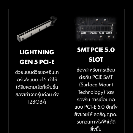
ออกแบบมาเพื่อความสะดวกในการใช้งาน ปรับแต่งเมนบอร์ด
ก้าวสู่อีกขั้นของการเพิ่มประสิทธิภาพของหน่วยความจำด้วย
อย่างละเอียดเพื่อประสิทธิภาพการเล่นเกม ประสิทธิภาพ หรือ
DDR5 รุ่นใหม่ล่าสุด เมื่อรวมกับกระบวนการเชื่อม SMT และ
ทำลายสถิติการโอเวอร์คล็อกระดับโลก!
ผ่านมาตรฐานรองรับ WINDOWS 11
ติดต
เทคโนโลยี MSI Memory Boost ทำให้ MSI Z790
GAMING PLUS WIFI นั้นพร้อมที่จะให้คุณได้สัมผัสมอบ
EZ-MODE
ADVANCED MODE
ประสบการณ์ในการใช้งานประสิทธิภาพของหน่วยความจำที่มี
ประสิทธิภาพสูงในระดับโลก
SMT PCIE 5.0
LIGHTNING
กระบวน Surface Mount Technology ขั้นสูง ช่วยลด
SLOT
GEN 5 PCI-E
ข้อบกพร่องของข้อต่อในการบัดกรีภายในสล็อตและแม่
ช่องสำหรับการเชื่อม
เหล็กไฟฟ้า อีกทั้งยังช่วยลดสัญญาณรบกวน เมื่อรวม
ด้วยแบนด์วิธของอินเท
ต่อกับ PCIE SMT
กับเทคโนโลยี MSI Memory Boost ที่เป็นเอกสิทธิ์
อร์เฟซแบบ x16 ทำให้
(Surface Mount
เฉพาะของ MSI ทำให้เมนบอร์ดของ MSI นั้นสามารถ
ได้รับความเร็วที่เพิ่มขึ้น
Technology) โดย
ส่งสัญญาณกับหน่วยความจำ DDR5 ด้วยความบริสุทธิ์
สองเท่าจากรุ่นก่อน ถึง
รองรับ การเชื่อมต่อ
และความถี่ที่สูง
128GB/s
แบบ PCI-E 5.0 อีกทั้ง
ด้วย MSI คุณจะได้รับประโยชน์จากความเข้ากันได้ที่ยอดเยี่ยม
ยังช่วยให้ ลดสัญญาณ
และประสบการณ์ผู้ใช้ที่ไร้กังวลเมื่อใช้ Microsoft Windows
รบกวนทางไฟฟ้าได้ดี
11 ด้วยความทุ่มเทอย่างแท้จริงเพื่อประสิทธิภาพ ทีม R&D ของ
ยิ่งขึ้น