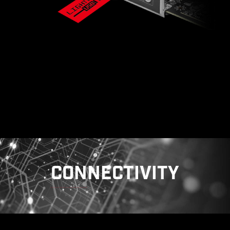
เสริมความปลอดภัยให้โลกออนไลน์
ของคุณกับ NORTON 360
DELUXE!
CONNECTIVITY
เมนบอร์ด MSI มอบสิทธิพิเศษให้คุณทดลองใช้ Norton
360 Deluxe ฟรี 60 วัน โซลูชันความปลอดภัยครบครัน
ปกป้องอุปกรณ์ของคุณจากอันตรายทุกรูปแบบ พร้อมฟีเจอร์
รักษาความเป็นส่วนตัวออนไลน์ เช่น Secure VPN และ Dark