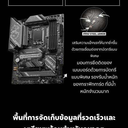
เราได้ตรวจสอบให้แน่ใจว่าทุกอย่างทำงานได้ตามที่ต้องการ
XMP
เมื่อใช้ Microsoft Windows เวอร์ชันล่าสุดกับผลิตภัณฑ์ใด
เลือกโปรไฟล์ XMP ที่ตั้งไว้ล่วงหน้าและโอเวอร์คล็อกหน่วย
ๆ ของ MSI
ความจำ DDR ที่รองรับโดยอัตโนมัติ
* โปรดตรวจสอบให้แน่ใจว่าได้ถอดขายึดเมนบอร์ดที่ไม่จำเป็นออก
เมื่อติดตั้งเมนบอร์ดลงในเคส
VMD (VOLUME MANAGEMENT
เสริมความแข็งแรงให้มากยิ่งขึ้น
DEVICE)
ด้วยการเชื่อมต่อจากบัดกรีแบบ
พิเศษ
เปิดใช้งานการควบคุมและจัดการ NVMe SSD โดยตรงจาก
มอบการยึดติดของ
บัส PCIe โดยไม่ต้องใช้อะแดปเตอร์ฮาร์ดแวร์เพิ่มเติม
เมนบอร์ดด้วยการบัดกรี
แบบพิเศษ รองรับน้ำหนัก
M-FLASH
ของกราฟิกการ์ด ที่มีน้ำ
หนักจำนวนมาก
อัปเดตหรืออัปเกรด BIOS ได้อย่างสะดวกภายในไม่กี่นาทีจาก
CMOS Setup Utility
HARDWARE MONITOR
พื้นที่การจัดเก็บข้อมูลที่รวดเร็วและ
ให้คุณสามารถ OVERCLOCK ได้
ดูข้อมูลฮาร์ดแวร์ที่สำคัญของคุณแบบเรียลไทม์ได้ทันที รวม