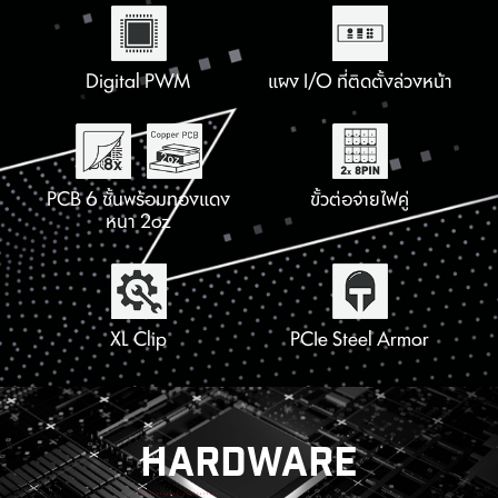
โซลูชันเครือข่าย 2.5G
Extended Heatsink
Digital PWM
แผง I/O ที่ติดตั้งล่วงหน้า
Lightning USB 20G
M.2 Shield Frozr
PCB 6 ชั้นพร้อมทองแดง
Wi-Fi 6E รุ่นใหม่ล่าสุด
รองรับพัดลมแบบปั้ม
ฮีทซิงค์พร้อมแผ่นระบาย
Lightning Gen 5
ขั้วต่อจ่ายไฟคู่
หนา 2oz
ความร้อน 7W/mK
รองรับหน่วยความจำ DDR5
4x PCI-E 4.0 M.2 Slots
XL Clip
PCIe Steel Armor
HARDWARE