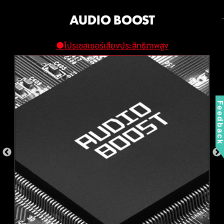
Web Monitoring
AUDIO
MYSTIC LIGHT
ปรับแต่งแสงไฟ RGB ของคุณให้โด่ด
เครือข่ายแบนด์วิธสูงและความหน่วง
AUDIO BOOST
สำรองข้อมูล PC ขึ้นสู่ Cloud สูงสุด 50 GB
เด่นและเป็นเอกลักษณ์เฉพาะตัว
ต่ำ
NETWORKING
ระบบป้องกันภัยคุกคามแบบ Real-time และ
โปรเซสเซอร์เสียงประสิทธิภาพสูง
Smart Firewall
โซลูชันเครือข่ายระดับพรีเมียมของ MSI มอบความเร็วในการ
ให้คุณสามารถปรับแต่งเอฟเฟกต์และสีสันของไฟ RGB ของคุณ
ได้อย่างดายด้วย MSI Mystic Light ที่มีสีให้เลือกถึง 16.8 ล้านสี
ถ่ายโอนข้อมูลที่เหลือเชื่อสำหรับผู้ใช้งานที่ต้องการ
ตัวจัดการรหัสผ่าน
และรูปแบบเอฟเฟกต์ที่มีให้เลือกหลากหลายรูปแบบ
PC SafeCam
Feedbac