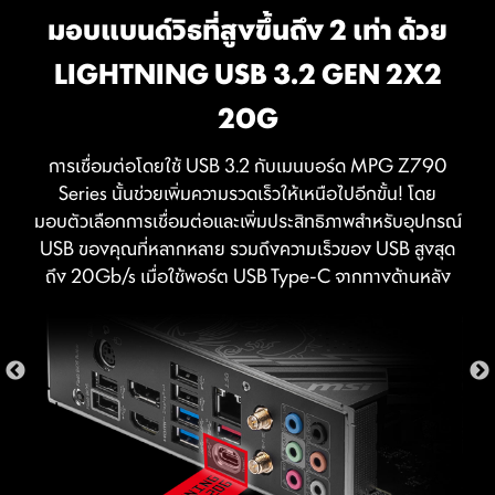
คลิก!
มอบแบนด์วิธที่สูงขึ้นถึง 2 เท่า ด้วย
LIGHTNING USB 3.2 GEN 2X2
20G
EXCLUSIVE UI ของ AIDA64
การเชื่อมต่อโดยใช้ USB 3.2 กับเมนบอร์ด MPG Z790
EXTREME
Series นั้นช่วยเพิ่มความรวดเร็วให้เหนือไปอีกขั้น! โดย
มอบตัวเลือกการเชื่อมต่อและเพิ่มประสิทธิภาพสำหรับอุปกรณ์
เมนบอร์ด MSI มาพร้อมกับสิทธิ์ทดลองใช้ AIDA64
USB ของคุณที่หลากหลาย รวมถึงความเร็วของ USB สูงสุด
Extreme - MSI edition ฟรี 60 วัน AIDA64 Extreme เป็น
ถึง 20Gb/s เมื่อใช้พอร์ต USB Type-C จากทางด้านหลัง
ซอฟต์แวร์ทรงพลังสำหรับตรวจสอบข้อมูลระบบ การวินิจฉัย
และการทดสอบประสิทธิภาพ คุณสามารถใช้ซอฟต์แวร์นี้เพื่อดู
ข้อมูลฮาร์ดแวร์และซอฟต์แวร์โดยละเอียดบนคอมพิวเตอร์
ของคุณ และบันทึกข้อมูลลงในไฟล์รูปแบบต่างๆ เช่น CSV
และ HTML