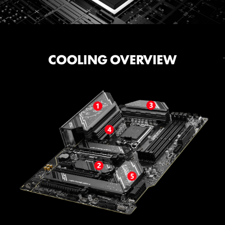
COOLING
POWER SOLUTION
ระบบจ่ายไฟทั้งหมด 14+1+1 PHASES
COOLING OVERVIEW
EZ M.2 CLIP
DIY FRIENDLY
ปลดปล่อยประสิทธิภาพสูงสุดและรักษามันไว้ได้อย่างยาวนาน
นวัตกรรมใหม่ของ MSI "EZ M.2 CLIP" ช่วยให้คุณสามารถ
ด้วยการออกแบบ VRM ที่ทรงพลัง ด้วยเฟสพลังงานแบบ 14
ติดตั้ง M.2 SSD ได้อย่างสะดวกรวดเร็วและง่ายดาย
+ 1 + 1 พร้อมเทคโนโลยี Core Boost และคอนเนคเตอร์
พลังงานแบบคู่ Z790 GAMING PLUS WIFI พร้อมรับมือ
กับความท้าทายของโปรเซสเซอร์ระดับไฮเอนด์
14
CORE POWER
PHASE
DRMOS / 55A
1
GT
PHASE
POWER
1
AUX
PHASE
POWER