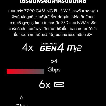
เตรียมพร้อมสำหรับอนาคต
ถึงอุณหภูมิ ความจุหน่วยความจำ ความเร็วสัญญาณนาฬิกา
อย่างง่ายดาย ด้วย XMP PROFILE
และแรงดันไฟฟ้า
เมนบอร์ด Z790 GAMING PLUS WIFI รองรับมาตรฐาน
XMP (Extreme Memory Profiles) ของ MSI ใน BIOS ได้
จัดเก็บข้อมูลที่ช่วยให้ผู้ใช้เชื่อมต่ออุปกรณ์จัดเก็บข้อมูล
MEMORY TRY IT
รับการทดสอบและรับรองโดย MSI OC LAB ให้ผู้ใช้สามารถ
ความเร็วสูงทุกรูปแบบ ไม่ว่าจะเป็น SSD แบบ NVMe หรือ
เปิดใช้งานได้อย่างง่ายดาย ด้วยการตั้งค่าระบบพลังงาน
ฮาร์ดดิสก์ความเร็วสูง เปิดเกมได้เร็วขึ้น โหลดฉากเกมได้เร็ว
ดึงความเร็วสูงสุดจากหน่วยความจำระบบของคุณและเพิ่ม
อัตโนมัติที่จะช่วยมอบความเร็วและความเสถียรภาพของหน่วย
ขึ้น มอบความเหนือกว่าให้คุณบนสนามรบเสมือนจริง
ประสิทธิภาพการทำงาน
ความจำได้ดีที่สุด
4x
SEARCH & FAVORITES
ตัวเลือกการค้นหาและรายการโปรดถาวรที่มุมบนขวาช่วยให้
64
คุณเคลื่อนที่ผ่านเมนู BIOS ได้อย่างรวดเร็ว
Gbps
6x
MSI CENTER
6
MSI Center แอปพลิเคชั่นล่าสุดจาก MSI ที่รวมเอายูทิลิตี้
ซอฟต์แวร์ต่างๆ มาไว้ด้วยกัน ให้คุณควบคุมฟีเจอร์ขั้นสูงของ