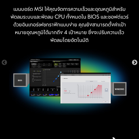
เมนบอร์ด MSI ให้คุณจัดการความเร็วและอุณหภูมิสำหรับ
พัดลมระบบและพัดลม CPU ทั้งหมดใน BIOS และซอฟต์แวร์
ด้วยอินเทอร์เฟซกราฟิกแบบง่าย คุณยังสามารถตั้งค่าเป้า
หมายอุณหภูมิได้มากถึง 4 เป้าหมาย ซึ่งจะปรับความเร็ว
SYSTEM SAVER
พัดลมโดยอัตโนมัติ
MSI Game Boost ช่วยให้คุณสามารถเปิดใช้งานการ
หากคุณประสบปัญหาตอนอัปเดต BIOS หรือเผลอทำ BIOS
เสียหาย? ไม่ต้องกังวล! เมนบอร์ด MSI มีตัวเลือกมากมายที่
Overclock ได้ภายใน 1 วินาที มอบประสิทธิภาพที่เพิ่มมากขึ้น
จะช่วยให้คุณบูทระบบของคุณได้อีกครั้ง
ภายในหนึ่งการกระพริบตา ตอบสนองต่อความต้องการในการ
ดัน FPS ให้สูงมากยิ่งขึ้นอย่างรวดเร็ว