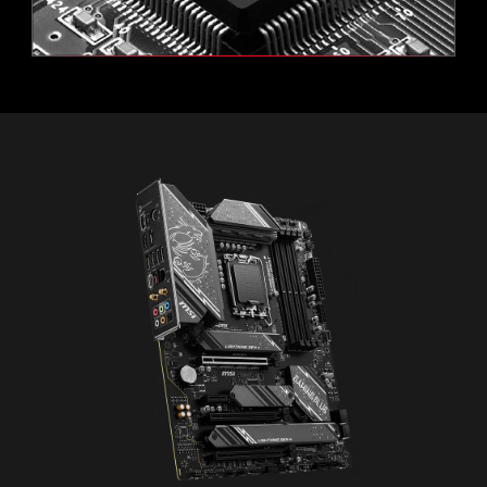
ขยายประสบการณ์ RGB ของคุณได้
อย่างง่ายดาย
ข้อเสนอทดลองใช้ Norton จาก MSI ไม่สามารถใช้สำหรับลูกค้า
Norton ที่มีอยู่เดิม หากคุณมีการสมัครใช้งาน Norton อยู่ คุณจะต้อง
เพิ่มสีสันได้มากขึ้นตามที่คุณต้องการ! หัวต่อ Mystic Light
ยกเลิกการสมัครที่มีอยู่ก่อนจึงจะรับสิทธิ์ทดลองใช้ฟรีนี้ได้ โปรดอ่าน
Extension มอบวิธีที่ใช้งานง่ายในการควบคุมแถบ RGB เพิ่ม
ข้อตกลงสิทธิ์ใช้งานและบริการของ NortonLifeLock และนโยบาย
เติมและอุปกรณ์ต่อพ่วง RGB อื่น ๆ ที่เพิ่มเข้ามาในระบบโดย
ความเป็นส่วนตัวของผลิตภัณฑ์และบริการ NortonLifeLock สำหรับ
Wi-Fi 6E
ไม่จำเป็นต้องใช้ตัวควบคุม RGB แยกต่างหาก
ข้อมูลสำคัญเกี่ยวกับการสมัคร ราคา และรายละเอียดข้อเสนอ
Bluetooth 5.3
NBOW V2
RGB
2.5G LAN
RESIZABLE BAR
Resizable BAR (Re-Size BAR) เป็นเทคโนโลยี PCI
Express ขั้นสูงที่ช่วยให้ CPU เข้าถึง GPU frame buffer
ทั้งหมดในครั้งเดียว ส่งผลให้ประสิทธิภาพการทำงานดีขึ้น