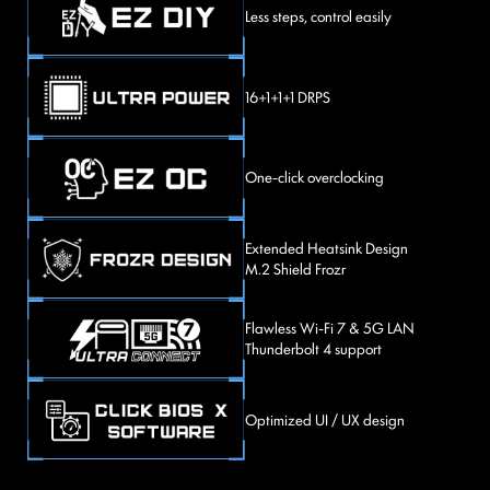
Less steps, control easily
16+1+1+1 DRPS
One-click overclocking
Extended Heatsink Design
M.2 Shield Frozr
Flawless Wi-Fi 7 & 5G LAN
Thunderbolt 4 support
Optimized UI / UX design