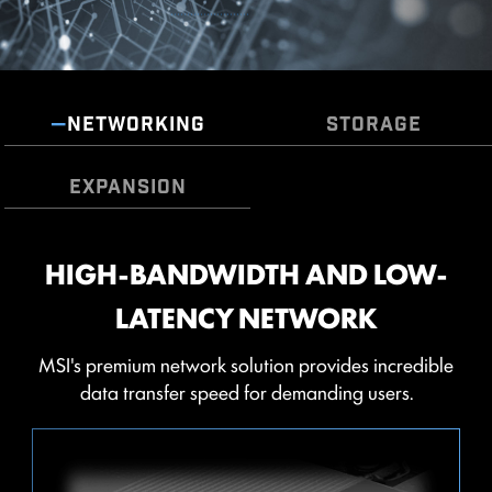
COMBO FAN HEADER
The MSI Combo Fan Header is a versatile
component, functioning as both a pump and or fan
NETWORKING
STORAGE
header. The header will automatically detects
whether it is either pump or PWM/DC fan, with it's
EXPANSION
distinctive gray color ensuring easy identification
HIGH-BANDWIDTH AND LOW-
LIGHTNING GEN 5 PCI-E WITH
FAST AND FUTURE-READY
LATENCY NETWORK
STEEL ARMOR II
STORAGE
MSI's premium network solution provides incredible
MSI PRO series motherboards support all the latest
พินเชื่อมต่อพัดลมของ MSI สามารถตรวจจับโหมดการ
storage standards, which allows users to connect
data transfer speed for demanding users.
ทำงานของพัดลมทั้งแบบ DC และ PWM ได้โดยอัตโนมัติ
LIGHTNING GEN 5 PCI-E
any ultra-fast storage device. Start games faster,
เพื่อปรับแต่งความเร็วพัดลมและความเงียบได้อย่างสมบูรณ์
load levels faster and have a real advantage over
Doubling over the previous generation, the
แบบ พร้อมระบบ Hysteresis ที่ช่วยให้พัดลมเร่งความเร็วรอบ
your enemies.
bandwidth of a x16 interface can reach
ได้อย่างนุ่มนวล ไม่กระชากเสียง มั่นใจได้ว่าเครื่องของคุณจะ