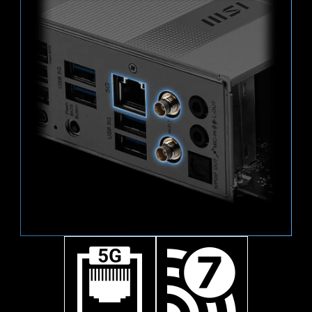
128GB/s.
1x
ทำงานอย่างเงียบสงบในทุกสถานการณ์
SMT PCIE 5.0 SLOT
128
The advanced SMT(Surface Mount Technology) PCIE
slot diminish interference and electrical noise, fully
Gbps
support the PCI-E 5.0 signal.
3x
64
Gbps