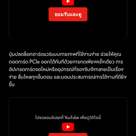
One-click CPU overclock
EZ MOUNTING
automatically optimizes your CPU
ลายวงจรบนเมนบอร์ด MSI ถูกออกแบบให้เว้นระยะห่างจาก
performance, instantly tuning it to the
ยอมรับและดู
EZ CONN HEADER (JAF_2)
น็อตยึดเคสอย่างเป็นระเบียบและปลอดภัย นอกจากนี้ ยังมี
best possible level.
การสกรีนสีป้องกันรอบรูยึดสกรูทุกจุด เพื่อป้องกันไม่ให้
MSI's EZ Conn header(JAF_2) allows users to easily
AI BOOST
อุปกรณ์ขูดขีดหรือสร้างความเสียหาย แก่ตัวเมนบอร์ด
connect MSI EZ series fans (7 pin) or MSI liquid
An intelligent algorithm boosts NPU
cooling (11 pin). If you don't have the above products,
ปุ่มปลดล็อกฮาร์ดแวร์แบบกายภาพที่ใช้งานง่าย ช่วยให้คุณ
performance to get the best possible
หน้าจอ LED แสดงรหัสข้อผิดพลาด
we also provide a 1 to 3 EZ Conn-Cable, enabling
ถอดการ์ด PCIe ออกได้ทันทีด้วยการกดเพียงครั้งเดียว การ
AI performance when you need
แบบดิจิทัล
you to connect ARGB light, system fan and USB
อัปเกรดการ์ดจอใหม่หรืออุปกรณ์ที่รองรับจึงกลายเป็นเรื่อง
additional horsepower.
device.
ง่าย ลื่นไหลทุกขั้นตอน และมอบประสบการณ์การใช้งานที่ดียิ่ง
*Enabled with compatible processors.
แสดงโค้ดแจ้งสถานะเพื่อหาสาเหตุอาการเสีย และ
ขึ้น
ยังสามารถแสดงอุณหภูมิระบบได้แบบเรียลไทม์!
XMP
Choose from preset XMP profiles to
automatically overclock compatible
DDR memory for optimal
โปรดยอมรับคุกกี้ YouTube เพื่อดูวิดีโอนี้
performance.