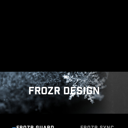
โครงสร้างระบบสายดินของภาคจ่ายไฟ ถือเป็นเอกสิทธิ์การ
ออกแบบเฉพาะของ MSI โดยดีไซน์ที่ได้รับสิทธิบัตรนี้สามารถ
ช่วยยับยั้งสัญญาณรบกวนแม่เหล็กไฟฟ้า (EMI) ที่เกิดจาก
ภาคจ่ายไฟได้อย่างมีประสิทธิภาพ พร้อมทั้งช่วยนำพาความ
ร้อนไปสู่ชั้นทองแดงที่มีคุณสมบัติเป็นสายดินได้อย่างรวดเร็ว
และมีประสิทธิภาพสูง
FROZR DESIGN
FROZR GUARD
FROZR SYNC