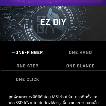
EZ DIY
ONE-FINGER
ONE HAND
ONE STEP
ONE GLANCE
ONE CLICK
MSI EZ Antenna makes the process effortless by
The Pre-Installed I/O Shield offers a streamlined and
ถูกพัฒนาอย่างพิถีพิถันโดย MSI ช่วยให้สามารถติดตั้งและ
EZ OOVERCLOCKING
simply attaching fasteners to the motherboard
hassle-free installation experience by eliminating the
ถอด SSD ได้ง่ายโดยไม่ต้องใช้สกรู เพิ่มความสะดวกสบายขึ้น