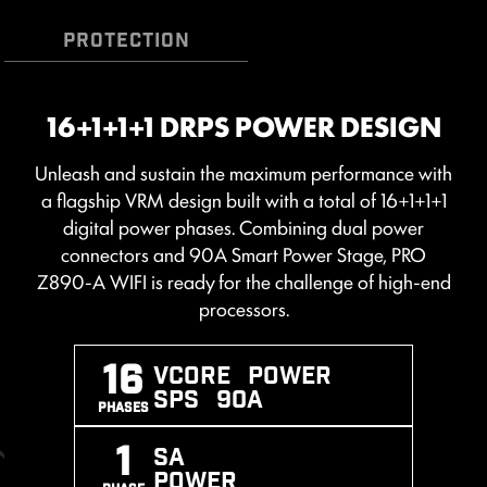
โปรแกรม Driver Utility Installer จะไม่เปิดทำงานโดยอัตโนมัติ
*MSI Driver Utility Installer จะพร้อมใช้งานบน Windows 11
PROTECTION
เวอร์ชัน (Build) 22H2 เป็นต้นไป.
16+1+1+1 DRPS POWER DESIGN
TRANSIENT VOLTAGE
DDR5 MEMORY SUPPORT WITH
SUPPRESSORS (TVS)
Unleash and sustain the maximum performance with
HIGH PERFORMANCE
ระบบป้องกันไฟฟ้าสถิตสองชั้น
a flagship VRM design built with a total of 16+1+1+1
Transient Voltage Suppressors (TVS) คืออุปกรณ์ความ
A huge step of DDR performance enhancement with
digital power phases. Combining dual power
ปลอดภัยที่ใช้สำหรับป้องกันแรงดันไฟฟ้าที่สูงเกินไป โดย
the latest DDR5 memory. Combines with dedicated
connectors and 90A Smart Power Stage, PRO
เมนบอร์ดของ MSI ทุกรุ่นได้รับการติดตั้ง TVS นี้มาให้อย่าง
SMT welding process and MSI Memory Boost
Z890-A WIFI is ready for the challenge of high-end
ครบครัน ซึ่งเมื่อแรงดันไฟฟ้าพุ่งสูงขึ้นอย่างผิดปกติ TVS จะ
technology, PRO Z890-A WIFI is ready to deliver the
processors.
เปลี่ยนสถานะจากความต้านทานสูง เป็นความต้านทานต่ำ ทันที
world-class memory performance.
เพื่อเบี่ยงทิศทางของแรงดันไฟฟ้าที่เกินนั้นลงดิน วิธีนี้จะช่วย
16
Vcore POWER
ป้องกันไม่ให้วงจรได้รับความเสียหายจากแรงดันไฟฟ้าสูงได้
XMP SUPPORT
MEMORY
SMT PROCESS
SPS 90A
อย่างมีประสิทธิภาพ
PHASES
BOOST
1
SA
POWER