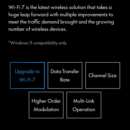
The exclusive Supplemental PCIe Power connector
Wi-Fi 7 is the latest wireless solution that takes a
provides dedicated power for the high-power
huge leap forward with multiple improvements to
demands of GPUs used in AI computing and gaming,
meet the traffic demand brought and the growing
ensuring stable, efficient, and sustained performance.
number of wireless devices.
Learn more about chassis compatbility.
*Windows 11 compatibility only
Upgrade to
Data Transfer
Channel Size
Wi-Fi 7
Rate
Higher Order
Multi-Link
Modulation
Operation