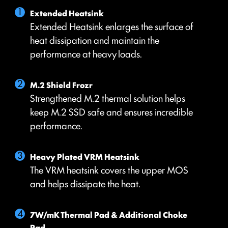
Extended Heatsink
Extended Heatsink enlarges the surface of
heat dissipation and maintain the
performance at heavy loads.
M.2 Shield Frozr
Strengthened M.2 thermal solution helps
keep M.2 SSD safe and ensures incredible
performance.
พัดลมอัจฉริยะ & ปรับแต่งเอง
Multiple Profiles
User Scenario
Heavy Plated VRM Heatsink
บันทึกได้สูงสุด 5 โปรไฟล์ รองรับการใช้งานในทุกสถานการณ์
Follow MSI Center Mode
Smart Fan
The VRM heatsink covers the upper MOS
ปรับแต่งการทำงานของพัดลมอัตโนมัติตามโหมดการใช้งานที่
ปรับแต่งเส้นโค้งอุณหภูมิได้อย่างง่ายดายด้วยจุดปรับ 4 จุด
and helps dissipate the heat.
คุณเลือกใน User Scenario
Manual Fan
BIOS Mode
ปรับตั้งค่าอุณหภูมิตามเปอร์เซ็นต์ที่กำหนดได้ด้วยตนเอง
7W/mK Thermal Pad & Additional Choke
ปรับตั้งค่าพัดลมใน BIOS
Pad