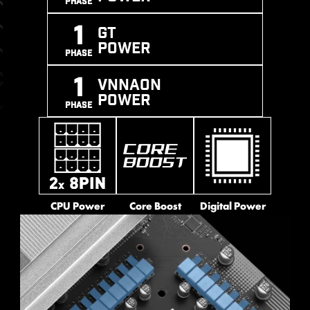
PHASE
1
GT
POWER
PHASE
1
VNNAON
POWER
PHASE
MEMORY EXTENSION MODE
Memory Extension Mode provides optimized
memory parameters for enhanced capability at the
CPU Power
Core Boost
Digital Power
same frequency, achieving lower latency and higher
SOLID PIN DESIGN
performance. Furthermore, Memory Extension Mode
can combine XMP profiles to maximize memory
คอนเน็กเตอร์จ่ายไฟแบบ 8 พิน และ 24 พินบนเมนบอร์ดของ
frequency, enabling users to effortlessly discover the
MSI ทั้งหมด ได้รับการออกแบบให้เป็นขั้วต่อแบบขาตัน ซึ่ง
best configuration based on their requirements.
การออกแบบขาตันนี้ช่วยให้การส่งผ่านกระแสไฟ 12V ไปยัง