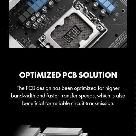
CPU มีความเสถียรมากยิ่งขึ้น แม้ในสภาวะที่ต้องรองรับโหลด
กระแสไฟฟ้าสูงก็ตาม
ข้อดีของคอนเน็กเตอร์จ่ายไฟแบบขาตัน
ความเสถียรที่เหนือกว่า: พื้นที่หน้าสัมผัสที่ใหญ่ขึ้นช่วย
เพิ่มความเสถียรในระหว่างการจ่ายพลังงานไฟฟ้า
ความต้านทานต่ำ: ขาต่อแบบตัน มอบค่าความ
ต้านทานทางไฟฟ้าที่ต่ำ ช่วยให้กระแสไฟไหลผ่านได้
OPTIMIZED PCB SOLUTION
อย่างมีประสิทธิภาพ
The PCB design has been optimized for higher
ความทนทานสูง: การออกแบบด้วยขาต่อแบบตัน ช่วย
bandwidth and faster transfer speeds, which is also
ให้มั่นใจได้ถึงความทนทานที่แข็งแกร่ง พร้อมรองรับ
beneficial for reliable circuit transmission.
ทุกสภาวะการใช้งานที่หนักหน่วง
เหมาะสำหรับการใช้งานที่ต้องรองรับกระแสไฟฟ้าสูง