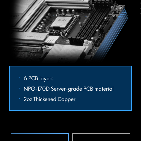
6 PCB layers
Performance Mode, Benchmark Mode,
NPG-170D Server-grade PCB material
Memtest Mode and High Efficiency Mode
เสริมชั้นฟองน้ำชนิดพิเศษร่วมกับฝาหลังป้องกันการกัดกร่อน
2oz Thickened Copper
provide users with the flexibility to swiftly
ช่วยลดการเกิดไฟฟ้าสถิตและลดสัญญาณรบกวนจาก
identify the ideal configuration tailored to
คลื่นแม่เหล็กไฟฟ้า EMI ของระบบ พร้อมความทนทานที่เหนือ
their requirements and memory
กว่าฝาหลังแบบทั่วไปอย่างชัดเจน
overclocking capabilities.