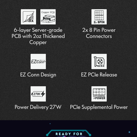
M.2 Shield Frozr
Pump Fan Support
6-layer Server-grade
Lightning Gen 5
2x 8 Pin Power
PCB with 2oz Thickened
Connectors
Copper
EZ Conn Design
EZ PCIe Release
Power Delivery 27W
PCIe Supplemental Power