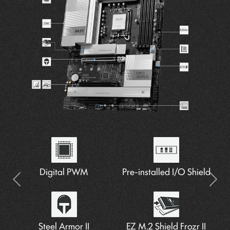
7W/mK MOSFET Thermal
Thunderbolt 4
Digital PWM
Pre-installed I/O Shield
5G Network Solution
Extended Heatsink
Pads
Latest Wi-Fi 7
Steel Armor II
EZ M.2 Shield Frozr II
DDR5 Support