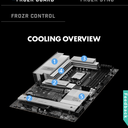
FROZR CONTROL
DIY 2.0 – INTEGRATING WITH
COOLING OVERVIEW
Cooling Wizard ฟีเจอร์จัดการพัดลมครอบคลุมทุก
อุปกรณ์ MSI มอบความยืดหยุ่นด้วยการรองรับพัดลมและ
THE SYSTEM ENVIRONMENT
ปั๊มน้ำระบบ PWM/DC ปรับแต่งความเย็นและลดเสียง
รบกวนให้พีซีของคุณได้อย่างง่ายดาย พร้อมระบบติดตาม
Connect and synchronize with MSI coolers and
อุณหภูมิแบบเรียลไทม์ ปรับจูนประสิทธิภาพสูงสุดได้เพียง
cases with strategically positioned pin-header
คลิกเดียว
locations including a dedicated pump-fan header.
หลากโปรไฟล์การใช้งาน
พัดลมอัจฉริยะ & ปรับแต่ง
Feedbac
เอง