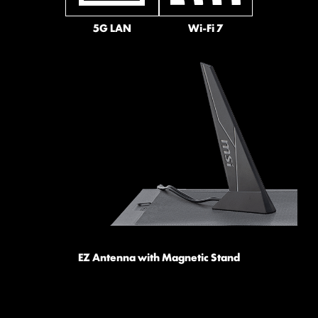
Sys Fan
5G LAN
Wi-Fi 7
1.2X WEIGHT ENDURANCE
STEEL ARMOR II
Compared to the previous
generation, Steel Armor II's
weight endurance has
increased by 21%, ensuring
Pump Fan
excellent signal transmission
quality.
EZ Antenna with Magnetic Stand
PCIE SUPPLEMENTAL POWER