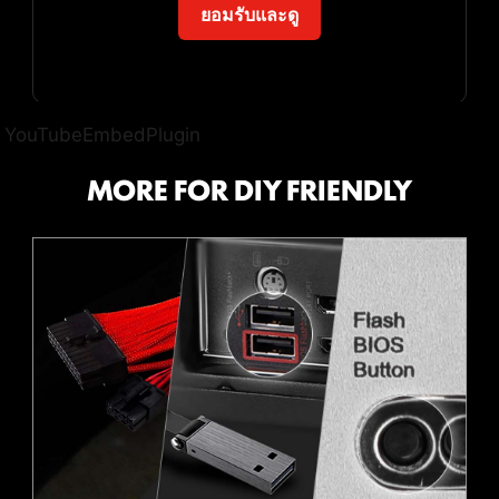
ยอมรับและดู
จัดเต็มด้วยหลากหลายฟีเจอร์ AI ที่เข้ามาช่วยยกระดับทุก
ประสบการณ์การใช้งานคอมพิวเตอร์ของ คุณ ด้วยการปรับ
แต่งระบบให้ชาญฉลาดแบบเรียลไทม์ พร้อมซอฟต์แวร์ MSI
Center ที่มาในหน้าตา ดีไซน์เรียบหรูและใช้งานง่าย ช่วยให้
คุณปรับแต่งและจัดการตั้งค่าพีซีได้ตามต้องการ ยกตัวอย่าง
YouTubeEmbedPlugin
แจ้งเตือนป้องกันการกระแทก
ARGB + SYS FAN + USB
เช่น AI Engine ที่จะช่วยปรับการตั้งค่าของระบบให้อัตโนมัติ
MORE FOR DIY FRIENDLY
โดยอิงจากแอปพลิเคชันที่คุณกำลังใช้งาน เพื่อประสิทธิภาพที่
ลื่นไหลที่สุด
MSI LIQUID COOLING