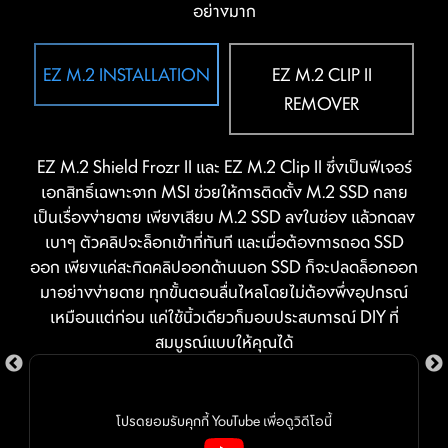
without rotation.
need to manually fit the I/O shield during
อย่างมาก
While overclocking can be overly complex for some,
motherboard setup. With its built-in design, it
MSI Click BIOS X made it more accessible with
ensures proper alignment and a secure fit, providing
multiple one-click overclock features for both
EZ M.2 INSTALLATION
EZ M.2 CLIP II
both protection and convenience while enhancing
processor and memory, allowing users to easily
REMOVER
the overall durability of your build.
enhance system performance without delving into
intricate settings.
EZ M.2 Shield Frozr II และ EZ M.2 Clip II ซึ่งเป็นฟีเจอร์
เอกสิทธิ์เฉพาะจาก MSI ช่วยให้การติดตั้ง M.2 SSD กลาย
เป็นเรื่องง่ายดาย เพียงเสียบ M.2 SSD ลงในช่อง แล้วกดลง
เบาๆ ตัวคลิปจะล็อกเข้าที่ทันที และเมื่อต้องการถอด SSD
ไฟ LED ตรวจเช็กสถานะ EZ DEBUG
ออก เพียงแค่สะกิดคลิปออกด้านนอก SSD ก็จะปลดล็อกออก
มาอย่างง่ายดาย ทุกขั้นตอนลื่นไหลโดยไม่ต้องพึ่งอุปกรณ์
ระบุจุดเกิดปัญหาอย่างแม่นยำด้วยไฟ LED บน
เหมือนแต่ก่อน แค่ใช้นิ้วเดียวก็มอบประสบการณ์ DIY ที่
บอร์ด ช่วยให้คุณตรวจสอบและแก้ไขได้อย่าง
สมบูรณ์แบบให้คุณได้
รวดเร็ว เพื่อให้ระบบกลับมาพร้อมใช้งานอีกครั้ง
CREATION BOOST
โปรดยอมรับคุกกี้ YouTube เพื่อดูวิดีโอนี้