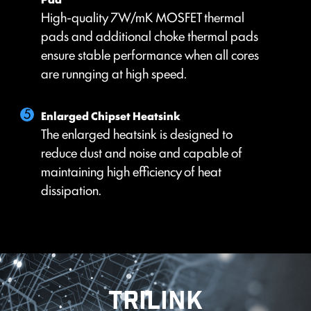
High-quality 7W/mK MOSFET thermal
Customize by User
FOR CPU COOLER
FOR LIQUID COOLER
pads and additional choke thermal pads
ปรับแต่งตั้งค่าพัดลมได้โดยผู้ใช้
3A power deliver /
ensure stable performance when all cores
Supports auto-detect
are runnging at high speed.
Enlarged Chipset Heatsink
The enlarged heatsink is designed to
reduce dust and noise and capable of
FOR SYSTEM FAN
EXCLUSIVE EZ CONN.
maintaining high efficiency of heat
Supports auto-detect
- JAF_2
dissipation.
3A power deliver(fan) /
Supports dedicate MSI
PC components.
Lean more
Frozr AI Cooling ระบบตรวจจับอุณหภูมิ CPU และ GPU
อัจฉริยะ ปรับระดับความเร็วพัดลมระบบให้อัตโนมัติ เพื่อคง
ประสิทธิภาพการทำงานในระดับสูงสุด
TRILINK