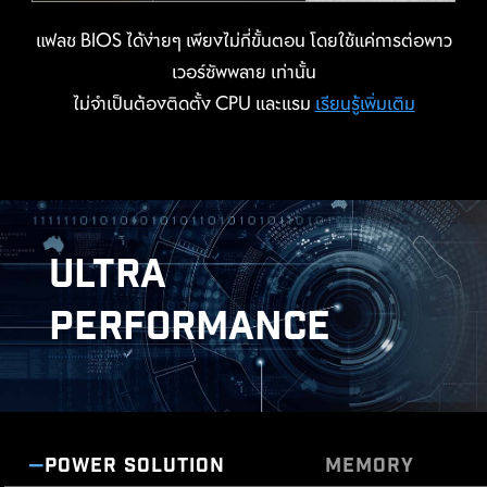
แฟลช BIOS ได้ง่ายๆ เพียงไม่กี่ขั้นตอน โดยใช้แค่การต่อพาว
HEADER WITH DIFFERENT COLOR
เวอร์ซัพพลาย เท่านั้น
MSI AI Boost offers three-stage NPU overclocking,
ไม่จำเป็นต้องติดตั้ง CPU และแรม
เรียนรู้เพิ่มเติม
allowing users to adjust NPU performance based on
To better differentiate between pin headers for
their specific needs. This easy-to-use feature makes
different purposes, mark the pump sys header and
NPU overclocking both convenient and accessible,
ARGB headers in white, PCIe 8-pin header in
ระยะเว้นปลอดภัย
enabling users to boost NPU power effortlessly.
MSI EZ SERIES FAN
gray, and designate the pin headers for JAF_2 in
Tested by MSI OC LAB, AI Boost can achieve up to a
white (for users who need to use JAF_1), enabling
27% performance increase, significantly improving
users to manage cables more efficiently.
ULTRA
AI computing tasks.
MSI DRIVER UTILITY INSTALLER
PERFORMANCE
IDENTIFY M.2 SIGNAL SOURCE
เมื่อเชื่อมต่ออินเทอร์เน็ตแล้ว MSI Driver Utility Installer
จะตรวจจับและแสดงรายการไดรเวอร์รวมถึงยูทิลิตี้ที่เหมาะสม
ให้โดยอัตโนมัติ ช่วยให้คุณสามารถดาวน์โหลดและติดตั้งทุก
IDENTIFY USB SPEED
อย่างเสร็จสิ้นได้เพียงไม่กี่คลิก
เรียนรู้เพิ่มเติม
POWER SOLUTION
MEMORY
*โปรดตรวจสอบให้แน่ใจว่าได้เชื่อมต่ออินเทอร์เน็ตแล้ว มิฉะนั้น