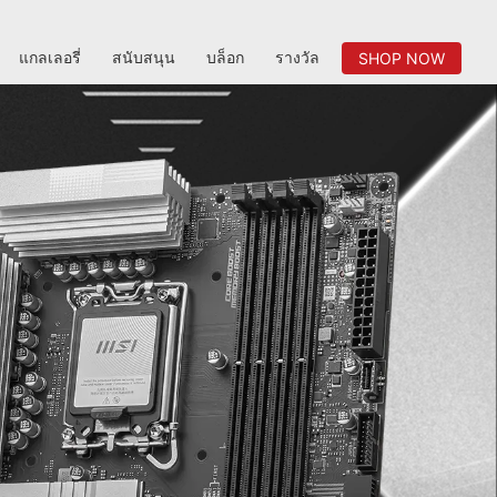
แกลเลอรี่
สนับสนุน
บล็อก
รางวัล
SHOP NOW