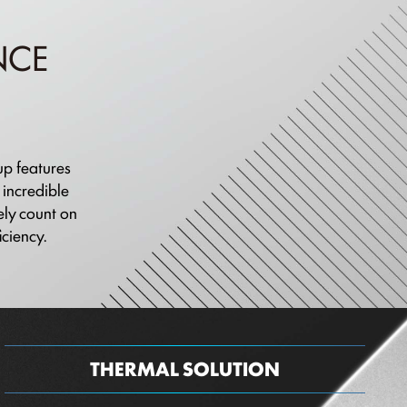
NCE
eup features
 incredible
ely count on
iciency.
THERMAL SOLUTION