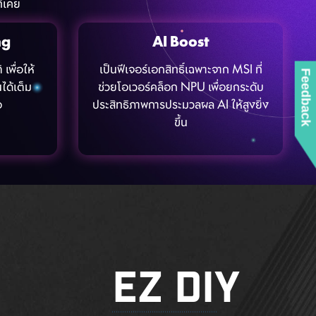
ี่เคย
ng
AI Boost
เพื่อให้
เป็นฟีเจอร์เอกสิทธิ์เฉพาะจาก MSI ที่
Feedback
ได้เต็ม
ช่วยโอเวอร์คล็อก NPU เพื่อยกระดับ
อ
ประสิทธิภาพการประมวลผล AI ให้สูงยิ่ง
ขึ้น
EZ DIY