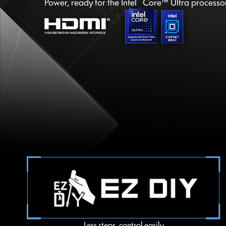
Power, ready for the Intel
Core™ Ultra processor
Less steps, control easily