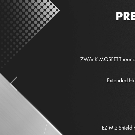
7W/mK MOSFET Thermal
Thunder
Pre-installed I/O
Extended He
5G Network So
EZ M.2 Shield F
Latest 
6-layer Server-gra
EZ M.2 Shield F