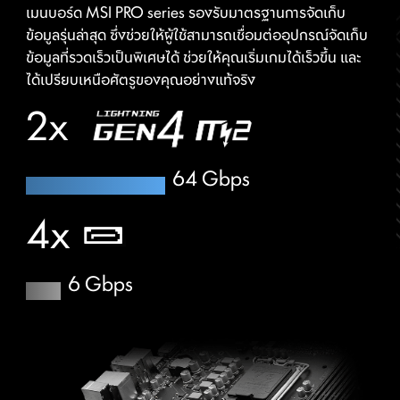
เมนบอร์ด MSI PRO series รองรับมาตรฐานการจัดเก็บ
ซอฟต์แวร์ทรงพลังสำหรับตรวจสอบข้อมูลระบบ การวินิจฉัย
ข้อมูลรุ่นล่าสุด ซึ่งช่วยให้ผู้ใช้สามารถเชื่อมต่ออุปกรณ์จัดเก็บ
และการทดสอบประสิทธิภาพ คุณสามารถใช้ซอฟต์แวร์นี้เพื่อดู
ข้อมูลที่รวดเร็วเป็นพิเศษได้ ช่วยให้คุณเริ่มเกมได้เร็วขึ้น และ
ข้อมูลฮาร์ดแวร์และซอฟต์แวร์โดยละเอียดบนคอมพิวเตอร์
ได้เปรียบเหนือศัตรูของคุณอย่างแท้จริง
ของคุณ และบันทึกข้อมูลลงในไฟล์รูปแบบต่างๆ เช่น CSV
2x
และ HTML
64 Gbps
4x
6 Gbps
CLICK BIOS 5