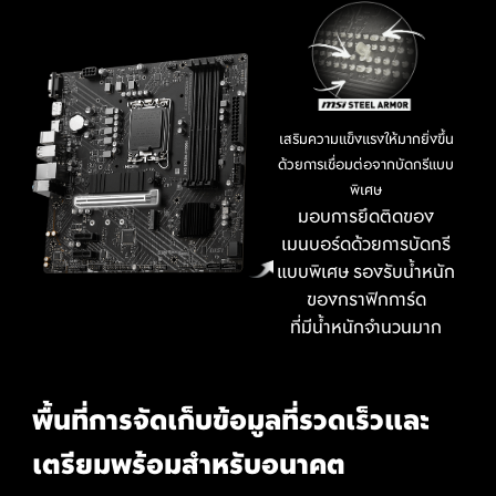
เสริมความแข็งแรงให้มากยิ่งขึ้น
ด้วยการเชื่อมต่อจากบัดกรีแบบ
พิเศษ
สร้างสีสันสุดตระการตาได้ตามใจคุณ แต่งแต้มสีสันที่ใช่ในไม่กี่
มอบการยึดติดของ
คลิก!
เมนบอร์ดด้วยการบัดกรี
แบบพิเศษ รองรับน้ำหนัก
ของกราฟิกการ์ด
ที่มีน้ำหนักจำนวนมาก
EXCLUSIVE UI ของ AIDA64
EXTREME
พื้นที่การจัดเก็บข้อมูลที่รวดเร็วและ
เตรียมพร้อมสำหรับอนาคต
เมนบอร์ด MSI มาพร้อมกับสิทธิ์ทดลองใช้ AIDA64
Extreme - MSI edition ฟรี 60 วัน AIDA64 Extreme เป็น