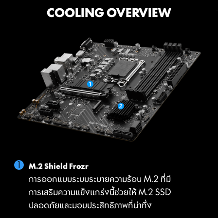
COOLING
POWER SOLUTION
MSI DRIVER UTILITY INSTALLER
COOLING OVERVIEW
CORE BOOST
DIY FRIENDLY
Once connected to the internet, MSI Driver Utility
เทคโนโลยี Core Boost เป็นผสมผสานในรูปแบบระดับ
พรีเมียมของ MSI และปรับปรุงการออกแบบพลังงาน ซึ่งช่วย
Installer will detect and present suitable drivers and
ให้สามารถจ่ายกระแสไฟไปยัง CPU ได้รวดเร็วยิ่งขึ้นและไม่บิด
utilities automatically, you can download and install
เบี้ยวด้วยความแม่นยำของ Pin-Point ไม่เพียงแต่รองรับ
with just a few clicks.
Learn more
CPU แบบ Multi-Core เท่านั้น แต่ยังสร้างเงื่อนไขที่สมบูรณ์
*Please ensure to connect the internet, or the Driver Utility
แบบสำหรับการ Overclock CPU ของคุณ
Installer won’t launch automatically.
M.2 Shield Frozr
การออกแบบระบบระบายความร้อน M.2 ที่มี
การเสริมความแข็งแกร่งนี้ช่วยให้ M.2 SSD
ปลอดภัยและมอบประสิทธิภาพที่น่าทึ่ง