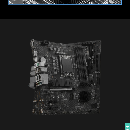
เข้าถึงข้อมูลฮาร์ดแวร์ที่สำคัญของคุณได้ทันทีแบบเรียลไทม์
รวมถึงอุณหภูมิ ความจุของหน่วยความจำ ความเร็วสัญญาณ
นาฬิกา และแรงดันไฟฟ้า
MEMORY TRY IT
รองรับอุปกรณ์สำหรับการแสดงผลไฟ RGB แบบ 12V
รับความเร็วสูงสุดจากหน่วยความจำระบบของคุณและรับ
ประสิทธิภาพที่มากขึ้น
SEARCH & FAVORITES
ตัวเลือกการค้นหาและตั้งเมนูโปรดแบบถาวรที่มุมขวาบน ซึ่งจะ
นำคุณไปยังเมนู BIOS ที่คุณกำหนดไว้อย่างรวดเร็ว
SYSTEM SAFETY