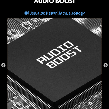
เชื่อมต่ออุปกรณ์แสดงแสงไฟ RGB
AUDIO BOOST
อื่นๆ เข้ากับเมนบอร์ดของ MSI ได้
โปรเซสเซอร์เสียงที่มีความละเอียดสูง
XMP
อย่างง่ายดาย
เลือกจากโปรไฟล์ XMP ที่ตั้งไว้ล่วงหน้าและโอเวอร์คล็อก
หน่วยความจำ DDR ที่เข้ากันได้โดยอัตโนมัติ
ให้คุณสามารถเพิ่มแสงไฟ RGB จากอุปกรณ์อื่นๆ ของคุณได้
ตามที่ต้องการ! ส่วนหัวของ PIN Mystic Light Extension
VMD (VOLUME MANAGEMENT
นั้น จะมอบความสะดวกในการตั้งค่าแสงไฟ RGB ที่มีการต่อ
เพิ่มเติมเข้าไปในระบบ โดยผู้ใช้งานไม่จำเป็นต้องใช้ตัวควบคุม
DEVICE)
RGB ในการควบคุมแสงไฟแบบแยกส่วน
เปิดใช้งานการควบคุมและการจัดการ NVMe SSD โดยตรง
จากบัส PCIe โดยไม่ต้องมีอะแดปเตอร์ฮาร์ดแวร์เพิ่มเติม
GB
AMBIENT LINK
M-FLASH
แฟลชหรืออัปเกรดไบออสได้อย่างสะดวกภายในไม่กี่นาทีจาก
ยูทิลิตี้การตั้งค่า CMOS
HARDWARE MONITOR