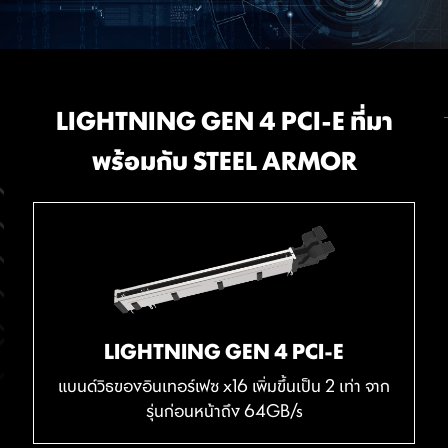
เมื่อผู้ใช้งานได้ติดตั้ง Microsoft Windows 11, MSI ก็พร้อม
EXPANSION
MEMORY
LIGHTNING GEN 4 PCI-E ที่มา
หน่วยความจำแบบ DDR4
MSI CENTER
ที่จะมอบประโยชน์จากความเข้ากันได้ที่ยอดเยี่ยมและ
ประสบการณ์การใช้งานที่ไร้กังวล ด้วยความทุ่มเทอย่างแท้จริง
พร้อมกับ STEEL ARMOR
BIOS & SOFTWARE
ด้วยเทคโนโลยี MSI Memory Boost และการออกแบบเลย์
MSI Center แอปพลิเคชั่นล่าสุดจาก MSI ที่รวมเอายูทิลิตี้
ในด้านประสิทธิภาพ ทีมวิจัยและพัฒนาของเราได้ทำให้แน่ใจว่า
ซอฟต์แวร์ต่างๆ มาไว้ด้วยกัน ให้คุณควบคุมฟีเจอร์ขั้นสูงของ
เอาต์ระดับพรีเมียม ทำให้เมนบอร์ด MSI PRO Series นั้น
ทุกอย่างทำงานได้ตามที่ตั้งใจไว้เมื่อใช้ Microsoft
เมนบอร์ดได้อย่างง่ายดาย และปลดล็อกความเป็นไปได้ใหม่ๆ
พร้อมที่จะมอบประสิทธิภาพจากหน่วยความจำในระดับโลก
* โปรดตรวจสอบให้แน่ใจว่าคุณได้นำสิ่งที่ไม่จำเป็นต่อการติดตั้งออก
Windows เวอร์ชันล่าสุดร่วมกับผลิตภัณฑ์ของ MSI
ได้อย่างไม่รู้จบ
เมื่อคุณต้องการติดตั้งเมนบอร์ดเข้ากับเคส
Mystic Light
LIGHTNING GEN 4 PCI-E
แบนด์วิธของอินเทอร์เฟซ x16 เพิ่มขึ้นเป็น 2 เท่า จาก
รุ่นก่อนหน้าถึง 64GB/s