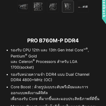
Feedbac
เมนบอร์ด MSI PRO series นั้นมีฟังก์ชันรักษาความปลอดภัย
ใน BIOS เพื่อปกป้องไฟล์ส่วนตัวทุกไฟล์สำหรับการใช้งานทาง
ธุรกิจหรือในชีวิตประจำวัน
SECURE BOOT
การเริ่มต้นระบบอย่างปลอดภัยเป็นมาตรฐาน
ความปลอดภัยเพื่อให้แน่ใจว่าอุปกรณ์ได้บู๊ต
PRO B760M-P DDR4
โดยใช้ซอฟต์แวร์ที่เชื่อถือได้เท่านั้น เมื่อพีซี
®
นั้นเริ่มทำงาน เฟิร์มแวร์จะตรวจสอบลายเซ็น
รองรับ CPU 12th และ 13th Gen Intel Core™
,
®
ของซอฟต์แวร์บู๊ตแต่ละชิ้น รวมถึง
Pentium
Gold
®
Firmware Drivers UEFI, แอปพลิเคชัน EFI
และ Celeron
Processors สำหรับ LGA
1700(socket)
และระบบปฏิบัติการ พีซีจะบู๊ตในขณะที่มีลาย
เซ็นที่ถูกต้องเท่านั้น
รองรับหน่วยความจำ DDR4 แบบ Dual Channel
DDR4 4800+MHz (OC)
RESIZABLE BAR
Core Boost : ด้วยรูปแบบระดับพรีเมียมและการ
ออกแบบพลังงานดิจิทัล
Resizable BAR (Re-Size BAR) เป็นเทคโนโลยี PCI
เพื่อรองรับ Core ที่มากขึ้นและมอบประสิทธิภาพที่ดีขึ้น
Express ขั้นสูงที่ช่วยให้ CPU เข้าถึง GPU frame buffer