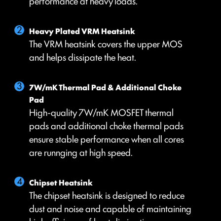
performance at heavy loads.
Heavy Plated VRM Heatsink
The VRM heatsink covers the upper MOS
and helps dissipate the heat.
7W/mK Thermal Pad & Additional Choke
DIGITALL POWER DESIGN
DOUBLE POWER
CORE BOOST
Pad
CONNECTORS
A fully digital power design allows
Premium layout not only support
High-quality 7W/mK MOSFET thermal
for faster and undistorted current
the multi-core CPU, also create the
pads and additional choke thermal pads
The 8-pin and 4-pin connectors
delivery to the CPU at pin-point
perfect conditions for your CPU
ensure stable performance when all cores
deliver adequate power even for
precision.
overclocking.
are runnging at high speed.
an overclocked multi-core CPU.
Chipset Heatsink
The chipset heatsink is designed to reduce
OPTIMIZED PCB SOLUTION
dust and noise and capable of maintaining