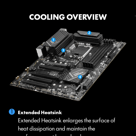
COOLING
POWER SOLUTION
12+1+1 POWER DESIGN
COOLING OVERVIEW
EZ M.2 CLIP
DIY FRIENDLY
Unleash and sustain the maximum performance with
นวัตกรรมใหม่ของ MSI "EZ M.2 CLIP" ช่วยให้คุณสามารถ
a VRM design built with a total of 12+1+1 power
ติดตั้ง M.2 SSD ได้อย่างสะดวกรวดเร็วและง่ายดาย
design. Combining dual power connectors and
exclusive Core Boost technology, MSI PRO Series
motherboards are ready to sustain heavy daily work.
12
1
1
CORE POWER
AUX
GT
PHASE
PHASE
PHASE
DRPS / P-
POWER
POWER
PAK
Extended Heatsink
Extended Heatsink enlarges the surface of
heat dissipation and maintain the