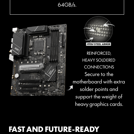
electromagnetism, and interference.
64GB/s.
Combining with exclusive Memory Boost
technology allows MSI motherboards to
deliver the clean and pure high-frequency
DDR5 signal.
REINFORCED,
HEAVY SOLDERED
สร้างสีสันสุดตระการตาได้ตามใจคุณ แต่งแต้มสีสันที่ใช่ในไม่กี่
CONNECTIONS
คลิก!
Secure to the
motherboard with extra
solder points and
support the weight of
heavy graphics cards.
CLICK BIOS 5
รับประโยชน์เพิ่มเติมจาก BIOS ที่กำหนดไว้ล่วงหน้าซึ่ง
FAST AND FUTURE-READY
ออกแบบมาเพื่อให้ใช้งานง่าย, หรือจะปรับแต่งเมนบอร์ดเพื่อ