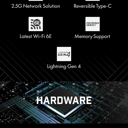
2.5G Network Solution
8 Pin + 4 Pin Power
Extended Heatsink
Pump Fan Support
Reversible Type-C
6-layer PCB with
Connectors
2oz Thickened Copper
Latest Wi-Fi 6E
Memory Support
Digital PWM
PCIe Steel Armor
Lightning Gen 4
HARDWARE