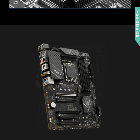
Feedbac
รองรับอุปกรณ์ RGB ที่กำหนดแอดเดรส เข้ากันได้กับอุปกรณ์
ARGB Gen2 / Gen1
Wi-Fi 6E
*หมายเหตุ: อุปกรณ์ Gen2 รองรับเฉพาะธีม RGB 7 ธีมเท่านั้น
Bluetooth 5.3
2.5G LAN