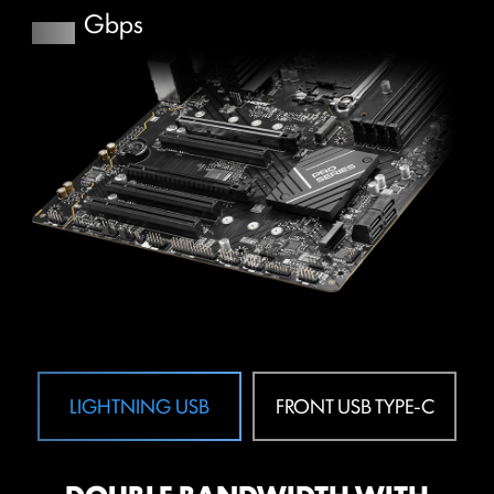
XMP
Gbps
เลือกจากโปรไฟล์ XMP ที่ตั้งไว้ล่วงหน้าและโอเวอร์คล็อก
หน่วยความจำ DDR ที่เข้ากันได้โดยอัตโนมัติ
VMD (VOLUME MANAGEMENT
DEVICE)
เปิดใช้งานการควบคุมและการจัดการ NVMe SSD โดยตรง
จากบัส PCIe โดยไม่ต้องมีอะแดปเตอร์ฮาร์ดแวร์เพิ่มเติม
M-FLASH
แฟลชหรืออัปเกรดไบออสได้อย่างสะดวกภายในไม่กี่นาทีจาก
ยูทิลิตี้การตั้งค่า CMOS
LIGHTNING USB
FRONT USB TYPE-C
HARDWARE MONITOR
เข้าถึงข้อมูลฮาร์ดแวร์ที่สำคัญของคุณได้ทันทีแบบเรียลไทม์
รวมถึงอุณหภูมิ ความจุของหน่วยความจำ ความเร็วสัญญาณ