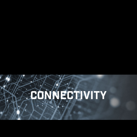
Extreme - MSI edition ฟรี 60 วัน AIDA64 Extreme เป็น
ซอฟต์แวร์ทรงพลังสำหรับตรวจสอบข้อมูลระบบ การวินิจฉัย
และการทดสอบประสิทธิภาพ คุณสามารถใช้ซอฟต์แวร์นี้เพื่อดู
ข้อมูลฮาร์ดแวร์และซอฟต์แวร์โดยละเอียดบนคอมพิวเตอร์
ของคุณ และบันทึกข้อมูลลงในไฟล์รูปแบบต่างๆ เช่น CSV
และ HTML
CONNECTIVITY
SYSTEM SAFETY
AUDIO
MYSTIC LIGHT