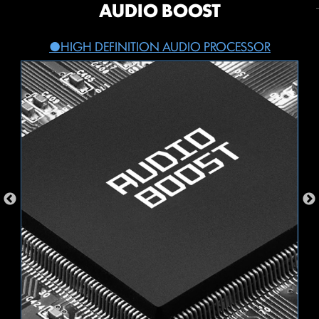
HIGH-BANDWIDTH AND LOW-
ขยายประสบการณ์ RGB ของคุณได้
AUDIO BOOST
เมนบอร์ด MSI PRO series นั้นมีฟังก์ชันรักษาความปลอดภัย
LATENCY NETWORK
อย่างง่ายดาย
NETWORKING
ใน BIOS เพื่อปกป้องไฟล์ส่วนตัวทุกไฟล์สำหรับการใช้งานทาง
HIGH DEFINITION AUDIO PROCESSOR
ธุรกิจหรือในชีวิตประจำวัน
เพิ่มสีสันได้มากขึ้นตามที่คุณต้องการ! หัวต่อ Mystic Light
MSI's premium network solution provides incredible
Extension มอบวิธีที่ใช้งานง่ายในการควบคุมแถบ RGB เพิ่ม
data transfer speed for demanding users.
SECURE BOOT
เติมและอุปกรณ์ต่อพ่วง RGB อื่น ๆ ที่เพิ่มเข้ามาในระบบโดย
การเริ่มต้นระบบอย่างปลอดภัยเป็นมาตรฐาน
ไม่จำเป็นต้องใช้ตัวควบคุม RGB แยกต่างหาก
ความปลอดภัยเพื่อให้แน่ใจว่าอุปกรณ์ได้บู๊ต
โดยใช้ซอฟต์แวร์ที่เชื่อถือได้เท่านั้น เมื่อพีซี
NBOW V2
RGB
นั้นเริ่มทำงาน เฟิร์มแวร์จะตรวจสอบลายเซ็น
ของซอฟต์แวร์บู๊ตแต่ละชิ้น รวมถึง
Firmware Drivers UEFI, แอปพลิเคชัน EFI
และระบบปฏิบัติการ พีซีจะบู๊ตในขณะที่มีลาย
RESIZABLE BAR
เซ็นที่ถูกต้องเท่านั้น
Resizable BAR (Re-Size BAR) เป็นเทคโนโลยี PCI
Express ขั้นสูงที่ช่วยให้ CPU เข้าถึง GPU frame buffer
ทั้งหมดในครั้งเดียว ส่งผลให้ประสิทธิภาพการทำงานดีขึ้น