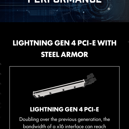
EXPANSION
MEMORY
LIGHTNING GEN 4 PCI-E WITH
LATEST DDR5 MEMORY WITH
MSI CENTER
STEEL ARMOR
SMT SLOT
BIOS & SOFTWARE
MSI Center แอปพลิเคชั่นล่าสุดจาก MSI ที่รวมเอายูทิลิตี้
ซอฟต์แวร์ต่างๆ มาไว้ด้วยกัน ให้คุณควบคุมฟีเจอร์ขั้นสูงของ
A huge step of DDR performance enhancement with
เมนบอร์ดได้อย่างง่ายดาย และปลดล็อกความเป็นไปได้ใหม่ๆ
the latest DDR5 memory. Combines with dedicated
ได้อย่างไม่รู้จบ
เมื่อผู้ใช้งานได้ติดตั้ง Microsoft Windows 11, MSI ก็พร้อม
SMT welding process and MSI Memory Boost
ที่จะมอบประโยชน์จากความเข้ากันได้ที่ยอดเยี่ยมและ
technology, MSI PRO Series motherboards are ready
to deliver the world class memory performance.
ประสบการณ์การใช้งานที่ไร้กังวล ด้วยความทุ่มเทอย่างแท้จริง
Mystic Light
ในด้านประสิทธิภาพ ทีมวิจัยและพัฒนาของเราได้ทำให้แน่ใจว่า
The advanced SMT(Surface Mount
LIGHTNING GEN 4 PCI-E
ทุกอย่างทำงานได้ตามที่ตั้งใจไว้เมื่อใช้ Microsoft
Technology) welding process reduces the
* โปรดตรวจสอบให้แน่ใจว่าคุณได้นำสิ่งที่ไม่จำเป็นต่อการติดตั้งออก
Doubling over the previous generation, the
Windows เวอร์ชันล่าสุดร่วมกับผลิตภัณฑ์ของ MSI
defect rate of slot solder joints,
เมื่อคุณต้องการติดตั้งเมนบอร์ดเข้ากับเคส
bandwidth of a x16 interface can reach