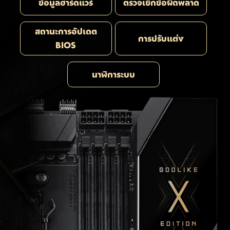
ข้อมูลฮาร์ดแวร์
ตรวจเช็กข้อผิดพลาด
สถานะการอัปเดต
การปรับแต่ง
BIOS
นาฬิการะบบ