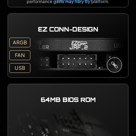
performance gains may vary by platform.
EZ CONN-DESIGN
ARGB
FAN
USB
64MB BIOS ROM