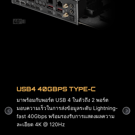
FU
SO
โซลู
ขนา
สูงส
2.4 
10G + 5G LAN
Dat
พอร์ตเชื่อมต่อเครือข่ายระดับพรีเมียม Marvell
ต
10Gbps LAN และ Realtek 5Gbps LAN ยก
ing-
ระดับความเร็วเครือข่ายขึ้นไปอีกขั้น มอบการ
Cha
วาม
เชื่อมต่อที่ปลอดภัยพร้อมอัตราการส่งข้อมูลที่
เร็วที่สุด เพื่อถ่ายทอดประสบการณ์การใช้งาน
ออนไลน์อันยอดเยี่ยมขั้นสูงสุด