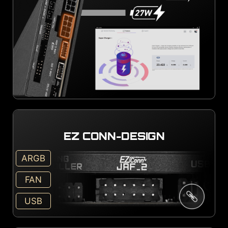
EZ CONN-DESIGN
ARGB
FAN
USB