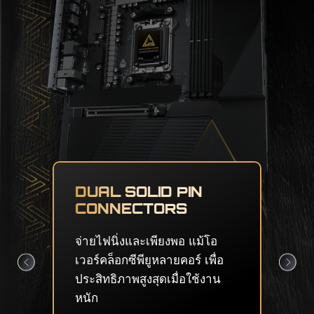
CORE BOOST & OC
ENGINE
ลายวงจรระดับพรีเมียมพร้อมชิป
กำเนิดสัญญาณนาฬิกาแยก
ช่วยสร้างสภาวะที่สมบูรณ์แบบ
สำหรับการโอเวอร์คล็อกซีพียู