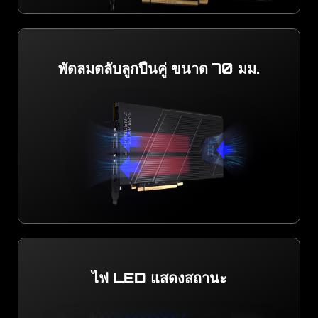
พัดลมตลับลูกปืนคู่ ขนาด 70 มม.
ไฟ LED แสดงสถานะ