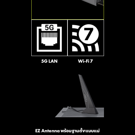
Gbps
โหมดการทำงานของพัดลมทั้งแบบ DC และ
2x
PWM ได้โดยอัตโนมัติ เพื่อปรับแต่งความเร็ว
พัดลมและความเงียบได้อย่างสมบูรณ์แบบ
พร้อมระบบ Hysteresis ที่ช่วยให้พัดลมเร่ง
64
ความเร็วรอบได้อย่างนุ่มนวล ไม่กระชากเสียง
มั่นใจได้ว่าเครื่องของคุณจะทำงานอย่างเงียบ
Gbps
สงบในทุกสถานการณ์
เมนบอร์ด MSI ดึงประสิทธิภาพของเลน CPU
5G LAN
Wi-Fi 7
PCIe 5.0 แบบเนทีฟมาใช้งานได้อย่างเต็มที่
ด้วยระบบแบ่งเลน ที่ได้รับการปรับแต่งมาเป็น
อย่างดี ทำให้สล็อต Gen 5 x16 และคอนเน็ก
เตอร์ Gen 5 M.2 สามารถทำงานแยกกันได้
อย่างเป็นอิสระ ช่วยขจัดปัญหาการแย่งแบนด์
วิดท์ พร้อมปลดล็อกประสิทธิภาพสูงสุดให้กับ
ทั้ง GPU และ SSD ในเวลาเดียวกัน
Sys Fan
EZ Antenna พร้อมฐานตั้งแบบแม่