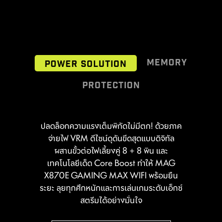
MEMORY
POWER SOLUTION
PROTECTION
ก้าวสำคัญของการยกระดับความแรงหน่วย
ปลดล็อกความแรงเต็มพิกัดไม่มีตก! ด้วยภาค
Transient Voltage Suppressors (TVS)
ความจำด้วยแรม DDR5 รุ่นล่าสุด ด้วยการ
คืออุปกรณ์ความปลอดภัยที่ใช้ป้องกันแรงดัน
จ่ายไฟ VRM ดีไซน์ดุดันขีดสุดแบบดิจิทัล
ทันทีที่เชื่อมต่ออินเทอร์เน็ต MSI Driver
ผสานกระบวนการเชื่อมต่อแบบ SMT ระดับมือ
ไฟฟ้าเกิน โดยเมนบอร์ด MSI ทุกรุ่นได้รับการ
ผสานขั้วต่อไฟเลี้ยงคู่ 8 + 8 พิน และ
Utility Installer จะตรวจหาไดรเวอร์และ
อาชีพ เข้ากับเทคโนโลยี MSI Memory
ติดตั้ง TVS มาให้เรียบร้อยแล้ว ซึ่งเมื่อเกิด
เทคโนโลยีเด็ด Core Boost ทำให้ MAG
ยูทิลิตีที่เหมาะสมให้อัตโนมัติ ช่วยให้คุณ
Boost ทำให้เมนบอร์ด MAG X870E
แรงดันไฟฟ้าสูงผิดปกติ TVS จะเปลี่ยนสถานะ
X870E GAMING MAX WIFI พร้อมยืน
ดาวน์โหลดและติดตั้งได้ง่ายๆ เพียงไม่กี่คลิก
GAMING MAX WIFI พร้อมแล้วที่จะปลด
ระยะ ลุยทุกศึกหนักและการเล่นเกมระดับเอ็กซ์
จากความต้านทานสูงเป็นความต้านทานต่ำใน
ดูเพิ่มเติม
ปล่อยประสิทธิภาพความเร็วแรงของหน่วย
ทันที เพื่อดึงแรงดันไฟฟ้าส่วนเกินลงสู่กราวด์
สตรีมได้อย่างมั่นใจ
ความจำระดับโลกให้แก่คุณ
ช่วยป้องกันความเสียหายของวงจรที่เกิดจาก
*ต้องเชื่อมต่ออินเทอร์เน็ตเพื่อให้ Driver Utility