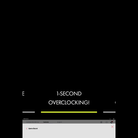
RVOLTAGE
1-SECOND
LOAD-L
OTECTION
OVERCLOCKING!
CALIBRA