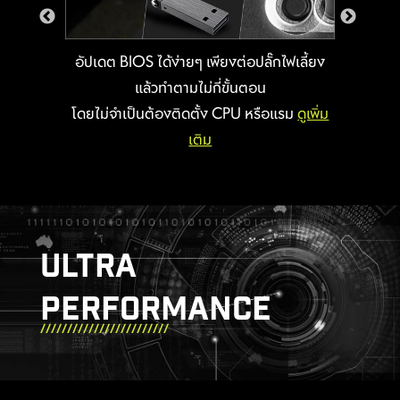
Sys, ARGB และ PCIe 8-pin ส่วนพิน JAF_1
จะใช้สีดำ ช่วยให้สายประกอบคอมจัดการสาย
ไฟได้อย่างรวดเร็วและเป็นระบบกว่าที่เคย
อัปเดต BIOS ได้ง่ายๆ เพียงต่อปลั๊กไฟเลี้ยง
แล้วทำตามไม่กี่ขั้นตอน
IDENTIFY M.2 SIGNAL SOURCE
โดยไม่จำเป็นต้องติดตั้ง CPU หรือแรม
ดูเพิ่ม
เติม
IDENTIFY USB SPEED
ULTRA
ระบบป้องกันไฟฟ้าสถิต
PERFORMANCE
สองชั้น
ADDITIONAL
ADDITIONAL
ARGB HEADER
FAN HEADER