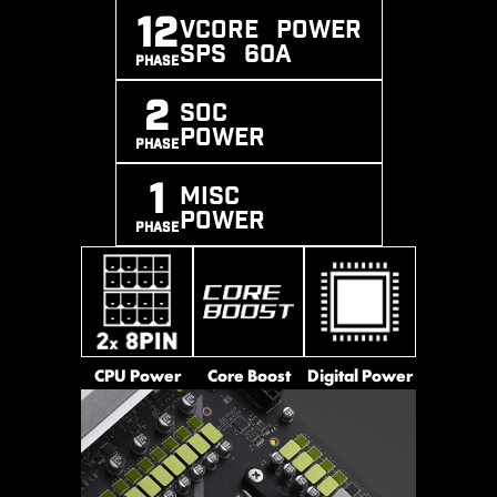
Installer ทำงานอัตโนมัติ
แรงดันไฟสูงได้อย่างมีประสิทธิภาพ
12
*รองรับตั้งแต่ Windows 11 Build 22H2 เป็นต้น
Vcore POWER
EXPO / A-
MEMORY
SMT
ไป
SPS 60A
PHASE
XMP
BOOST
PROCESS
SUPPORT
2
SOC
POWER
PHASE
1
MISC
POWER
PHASE
*ความเข้ากันได้ของหน่วยความจำและความเร็วที่
รองรับอาจแตกต่างกันไป ทั้งนี้ขึ้นอยู่กับซีพียู และ
การจัดกำหนดค่าของหน่วยความจำ ที่เลือกใช้
CPU Power
Core Boost
Digital Power
ช่องต่อไฟเลี้ยง CPU แบบ 8-pin, 8-pin และ
24-pin ของเมนบอร์ด MSI เลือกใช้ขาสัมผัส
แบบ Solid Pin ซึ่งการออกแบบนี้ช่วยให้ส่ง
High-Efficiency Mode ออกแบบมาเพื่อยก
ผ่านกระแสไฟ 12V ไปยัง CPU ได้อย่างเสถียร
ระดับประสิทธิภาพของหน่วยความจำขั้นสุด
และราบรื่นยิ่งขึ้น แม้ในยามที่ต้องรับภาระ