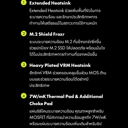
1
Extended Heatsink
รใช้งาน
หลากโปรไฟล์การ
พัดลมอัจฉริยะ &
โหมดกา
Extended Heatsink ช่วยเพิ่มพื้นที่ผิวในการ
ระบายความร้อน และรักษาประสิทธิภาพการ
ใช้งาน
ปรับแต่งเอง
ทำงานให้เสถียรแม้ในสภาวะการใช้งานหนัก
2
M.2 Shield Frozr
ระบบระบายความร้อน M.2 ที่แข็งแกร่งยิ่งขึ้น
ช่วยปกป้อง M.2 SSD ให้ปลอดภัย พร้อมมั่นใจ
ได้ในประสิทธิภาพการทำงานที่แรงเหนือชั้น
3
Heavy Plated VRM Heatsink
ฮีทซิงค์ VRM ช่วยครอบคลุมชิ้นส่วน MOS ด้าน
บนและช่วยระบายความร้อนได้อย่างมี
ประสิทธิภาพ
4
7W/mK Thermal Pad & Additional
Choke Pad
แผ่นซิลิโคนระบายความร้อน คุณภาพสูงสำหรับ
MOSFET ที่มีค่าการนำความร้อนสูงถึง 7W/mK
สำหรับชุด
FOR LIQUID
พร้อมแผ่นระบายความร้อนเพิ่มเติมสำหรับชิป
พัดลมอัจฉริยะ & ปรับแต่งเอง
Multiple Profiles
User Scenario