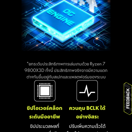
MSI BIOS เปิดตัวฟีเจอร์ล่าสุด "Latency
Killer" บนเมนบอร์ดซ็อกเก็ต AM5 ทุกรุ่น
โดยผู้ใช้สามารถเปิดใช้งานใน BIOS เพื่อลด
ความหน่วง ของหน่วยความจำลงสูงสุดถึง
12% เมื่อทำงานที่ความถี่สูง ที่สำคัญยัง
รองรับการทำงานร่วมกับฟีเจอร์โอเวอร์คล็อก
แรมที่หลากหลายได้อย่างสมบูรณ์แบบ ทั้ง
Memory Try It!!, EXPO, A-XMP และ
High-Efficiency Mode
*ยกระดับประสิทธิภาพการเล่นเกมด้วย Ryzen 7
การเพิ่มชั้นฟองน้ำหนาพิเศษควบคู่กับฝาหลัง
9800X3D ทั้งนี้ ประสิทธิภาพจริงอาจมีความแตก
ที่ทนทานต่อการกัดกร่อน ช่วยป้องกัน
ต่างกันขึ้นอยู่กับสเปกและแพลตฟอร์มของระบบ
ไฟฟ้าสถิตและลดสัญญาณรบกวนจาก
ความหน่วง
การแผ่รังสีคลื่นแม่เหล็กไฟฟ้าของระบบ ทั้งยัง
ลด
ของ
Feedback
มีความทนทานมากกว่าฝาหลังแบบดั้งเดิม
อย่างเห็นได้ชัด
แรมสูงสุด 12%
ชิปโอเวอร์คล็อก
ควบคุม BCLK ได้
ระดับมืออาชีพ
อย่างอิสระ
ชิปประมวลผลที่
ปรับเพิ่มความเร็วได้