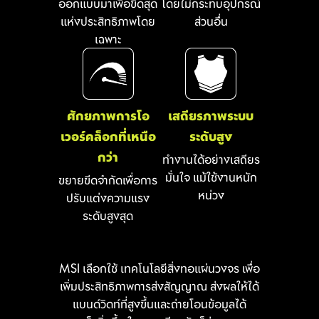
ออกแบบมาเพื่อขีดสุด
โดยไม่กระทบอุปกรณ์
แห่งประสิทธิภาพโดย
ส่วนอื่น
เฉพาะ
ศักยภาพการโอ
เสถียรภาพระบบ
* ภาพข้างต้นใช้เพื่อการโฆษณาประกอบการอธิบาย
เท่านั้น กรุณาตรวจสอบรายละเอียดเพิ่มเติมที่หน้า
เวอร์คล็อกที่เหนือ
ระดับสูง
ข้อมูลจำเพาะ
กว่า
ทำงานได้อย่างเสถียร
มั่นใจ แม้ใช้งานหนัก
ขยายขีดจำกัดเพื่อการ
หน่วง
ปรับแต่งความแรง
ระดับสูงสุด
เมนบอร์ด MSI ให้ความสำคัญกับความ
ปลอดภัยเป็นอันดับแรกด้วยระบบป้องกัน
*รองรับ BIOS เวอร์ชัน AGESA 1.2.0.2b ขึ้นไป
กระแสไฟเกิน (Overcurrent Protection:
MSI เลือกใช้ เทคโนโลยีสิ่งทอแผ่นวงจร เพื่อ
OCP) ที่ติดตั้งมาในตัว ช่วยปกป้องชิ้นส่วน
เพิ่มประสิทธิภาพการส่งสัญญาณ ส่งผลให้ได้
สำคัญอย่าง พอร์ต USB, แรม DDR, ไอซี
แบนด์วิดท์ที่สูงขึ้นและถ่ายโอนข้อมูลได้
PWM และ CPU จากกระแสไฟฟ้าที่สูงเกินไป