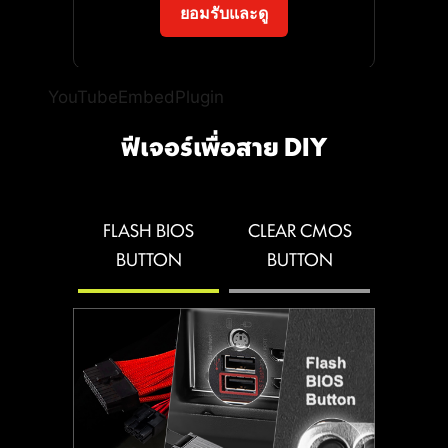
*สายหรืออุปกรณ์เชื่อมต่อ Pin-Header ไม่ได้แถมมา
โดยอัตโนมัติ เพื่อรีดประสิทธิภาพ
ยอมรับและดู
พร้อมกับเมนบอร์ด
การทำงานให้ออกมาดีที่สุด
YouTubeEmbedPlugin
จัดเต็มด้วยหลากหลายฟีเจอร์ AI ที่เข้ามาช่วย
ยกระดับทุกประสบการณ์การใช้งาน
ฟีเจอร์เพื่อสาย DIY
พอร์ต JAF_1 เอกสิทธิ์เฉพาะจาก MSI ช่วยให้
คอมพิวเตอร์ของ คุณ ด้วยการปรับแต่งระบบ
พัดลม MPG EZ120 ARGB ทำงานได้ผ่าน
ให้ชาญฉลาดแบบเรียลไทม์ พร้อมซอฟต์แวร์
สายเชื่อมต่อเพียงเส้นเดียว นอกจากนี้ยัง
MSI Center ที่มาในหน้าตา ดีไซน์เรียบหรูและ
สามารถเปลี่ยนพอร์ต JAF_1 ให้กลายเป็น
FLASH BIOS
CLEAR CMOS
ใช้งานง่าย ช่วยให้คุณปรับแต่งและจัดการตั้ง
พอร์ต ARGB Gen 1 และพอร์ตพัดลมเพิ่ม
ค่าพีซีได้ตามต้องการ ยกตัวอย่างเช่น AI
BUTTON
BUTTON
เติมได้ง่ายๆ ด้วยสาย 1-to-2 EZ Conn-
Engine ที่จะช่วยปรับการตั้งค่าของระบบให้
Cable พิเศษ ช่วยลดความยุ่งยากของการจัด
อัตโนมัติโดยอิงจากแอปพลิเคชันที่คุณกำลัง
HEADER WITH DIFFERENT COLOR
สายและเพิ่มประสิทธิภาพในการประกอบ
ใช้งาน เพื่อประสิทธิภาพที่ลื่นไหลที่สุด
เครื่องอย่างลงตัว
หมดปัญหาเสียบสายผิดช่อง! ด้วยการ
ระยะเว้นปลอดภัย
ออกแบบที่แยกสีพินเฮดเดอร์ตามฟังก์ชัน
การใช้งาน โดยมาร์กสีเทาไว้ที่ช่อง Pump