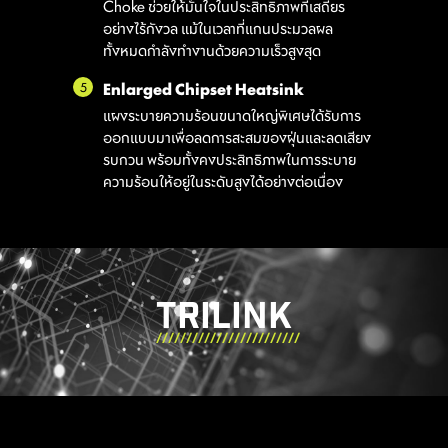
Choke ช่วยให้มั่นใจในประสิทธิภาพที่เสถียร
ระบายความ
COOLER
อย่างไร้กังวล แม้ในเวลาที่แกนประมวลผล
บันทึกได้สูงสุด 5 โปรไฟล์ รองรับการใช้งานใน
Follow MSI Center Mode
Smart Fan
รองรับการจ่าย
ร้อน CPU
ทั้งหมดกำลังทำงานด้วยความเร็วสูงสุด
ทุกสถานการณ์
ปรับแต่งเส้นโค้งอุณหภูมิได้อย่างง่ายดายด้วย
ปรับแต่งการทำงานของพัดลมอัตโนมัติตาม
ไฟสูงสุด 3A /
โหมดการใช้งานที่คุณเลือกใน User Scenario
จุดปรับ 4 จุด
พร้อมระบบ
5
Enlarged Chipset Heatsink
ตรวจจับอุปกรณ์
แผงระบายความร้อนขนาดใหญ่พิเศษได้รับการ
Manual Fan
BIOS Mode
อัตโนมัติ
ออกแบบมาเพื่อลดการสะสมของฝุ่นและลดเสียง
ปรับตั้งค่าอุณหภูมิตามเปอร์เซ็นต์ที่กำหนดได้
ปรับตั้งค่าพัดลมใน BIOS
รบกวน พร้อมทั้งคงประสิทธิภาพในการระบาย
ด้วยตนเอง
ความร้อนให้อยู่ในระดับสูงได้อย่างต่อเนื่อง
Customize by User
ปรับแต่งตั้งค่าพัดลมได้โดยผู้ใช้
FOR SYSTEM
EXCLUSIVE
FAN
EZ CONN. -
TRILINK
รองรับระบบ
JAF_1
ตรวจจับ
รองรับการจ่าย
อัตโนมัติ
ไฟ 2A (สำหรับ
พัดลม) / รองรับ
อุปกรณ์