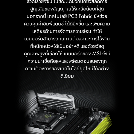
รวดเร็วยิ่งขึ้น ในขณะเดียวกันก็ช่วยลดการ
กลไกการป้องกันเชิงรุกนี้ช่วยลดความ เสี่ยง
สูญเสียของสัญญาณให้เหลือน้อยที่สุด
ต่อความเสียหายหรือการทำงานผิดพลาดจาก
นอกจากนี้ เทคโนโลยี PCB Fabric ยังช่วย
ไฟกระชาก พร้อมส่งเสริมความเสถียรของ
ควบคุมค่าอิมพีแดนซ์ ได้ดียิ่งขึ้น และเพิ่มความ
ระบบในระยะยาว ตอกย้ำความมุ่งมั่นของ
เสถียรด้านการจัดการความร้อน ทำให้
MSI ในการสร้างสรรค์เมนบอร์ดที่เน้นความ
เมนบอร์ดสามารถทนทานต่อสภาวะการใช้งาน
ทนทานและความเสถียรสูงสุด
ที่หนักหน่วงได้เป็นอย่างดี และด้วยวัสดุ
คุณภาพสูงที่เลือกใช้ เมนบอร์ดของ MSI จึงมี
ความน่าเชื่อถือสูงและพร้อมตอบสนองทุก
ความต้องการของเทคโนโลยียุคใหม่ได้อย่าง
ดีเยี่ยม
CPU / PWM IC