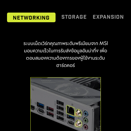
คอมพิวเตอร์
เฉพาะของ MSI
Frozr AI Cooling ระบบตรวจจับอุณหภูมิ
STORAGE
EXPANSION
NETWORKING
Lean more
CPU และ GPU อัจฉริยะ ปรับระดับความเร็ว
พัดลมระบบให้อัตโนมัติ เพื่อคงประสิทธิภาพ
การทำงานในระดับสูงสุด
64MB BIOS
ระบบเน็ตเวิร์กคุณภาพระดับพรีเมียมจาก MSI
เมนบอร์ดซีรีส์ MSI MAG รองรับทุก
มาตรฐานอุปกรณ์จัดเก็บข้อมูลล่าสุด ช่วยให้ผู้
มอบความเร็วในการรับส่งข้อมูลอันน่าทึ่ง เพื่อ
ความจุ ROM ของ BIOS ที่ใหญ่ขึ้น ช่วยให้
MSI Combo Fan Header คือช่องเชื่อมต่อ
ใช้สามารถเชื่อมต่อกับอุปกรณ์จัดเก็บข้อมูลที่
ตอบสนองความต้องการของผู้ใช้งานระดับ
คุณสัมผัสกับอินเทอร์เฟซ BIOS ได้อย่าง
อเนกประสงค์ที่ทำหน้าที่เป็นได้ทั้งช่องต่อปั๊ม
เร็วแรงเป็นพิเศษได้อย่างไร้ขีดจำกัด สตาร์ท
ฮาร์ดคอร์
สมบูรณ์แบบและอัดแน่นด้วยฟีเจอร์เต็มรูป
น้ำและพัดลม โดยช่องเชื่อมต่อนี้จะตรวจจับ
เกมได้ไวขึ้น โหลดฉากในเกมได้รวดเร็วทันใจ
แบบเมื่อใช้งานร่วมกับซีพียูของคุณ และแม้ว่า
โดยอัตโนมัติว่าเป็นปั๊มน้ำหรือพัดลมระบบ
และสร้างความได้เปรียบเหนือกองทัพศัตรู
จะอัปเกรดเป็นซีพียู AM5 รุ่นใหม่ล่าสุดใน
PWM/DC ทั้งยังมีสีเทาอันเป็นเอกลักษณ์ที่
ของคุณได้อย่างแท้จริง
อนาคต ก็ยังมั่นใจได้ถึงความเข้ากันได้แบบ
ช่วยให้คุณระบุตำแหน่งได้อย่างง่ายดาย
สมบูรณ์ 100%
1x
128
พินเชื่อมต่อพัดลมของ MSI สามารถตรวจจับ