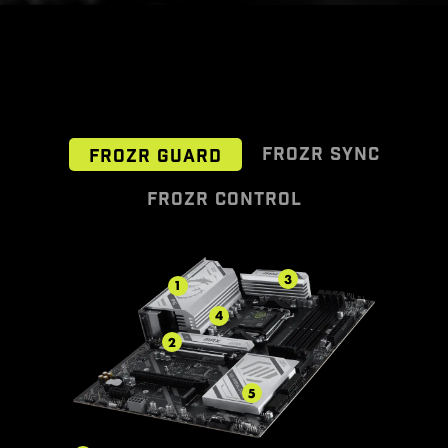
FROZR SYNC
FROZR GUARD
FROZR CONTROL
เชื่อมต่อและซิงค์การทำงานร่วมกับชุดระบาย
Cooling Wizard ฟีเจอร์จัดการพัดลม
3
1
ความร้อนและเคสจาก MSI ได้อย่างลงตัว
ครอบคลุมทุกอุปกรณ์ MSI มอบความ
4
ยืดหยุ่นด้วยการรองรับพัดลมและปั๊มน้ำระบบ
ด้วยการจัดวางตำแหน่งพินเฮดเดอร์ อย่าง
2
ชาญฉลาด พร้อมช่องเชื่อมต่อเฉพาะสำหรับ
PWM/DC ปรับแต่งความเย็นและลดเสียง
รบกวนให้พีซีของคุณได้อย่างง่ายดาย พร้อม
พัดลมปั๊มน้ำ
5
ระบบติดตามอุณหภูมิแบบเรียลไทม์ ปรับจูน
ประสิทธิภาพสูงสุดได้เพียงคลิกเดียว