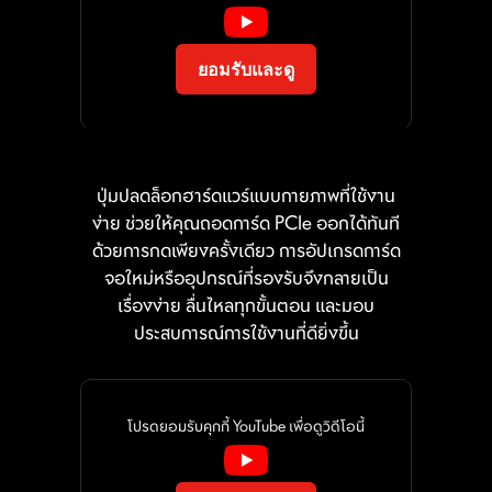
ประสิทธิภาพซีพียูของคุณโดย
รอบรูยึดสกรูทุกจุด เพื่อป้องกันไม่ให้อุปกรณ์
อัตโนมัติ เพื่อรีดความแรงให้อยู่
ขูดขีดหรือสร้างความเสียหาย แก่ตัวเมนบอร์ด
จัมเปอร์ Direct OC แบบ 2-pin คู่บน
ในระดับที่ดีที่สุดในทันที
เมนบอร์ด ช่วยให้การโอเวอร์คล็อกกลายเป็น
ยอมรับและดู
EZ MEMORY DETECTION
เรื่องง่าย สามารถ ปรับค่า BCLK ได้อย่าง
AI BOOST
แม่นยำและลื่นไหลโดยตรงจากระบบปฏิบัติ
LED
อัลกอริทึม อัจฉริยะจะช่วยเร่ง
การ นอกจากนี้ยังรองรับการปรับ แต่งเชิงลึก
ประสิทธิภาพของ NPU เพื่อรีด
ใน BIOS ให้คุณตั้งค่าการเพิ่ม-ลดความถี่
ไฟ LED นี้จะสว่างขึ้นเมื่อตรวจพบความ
ปุ่มปลดล็อกฮาร์ดแวร์แบบกายภาพที่ใช้งาน
พลังประมวลผล AI ออกมาให้อยู่
นาฬิกาได้ตามต้องการในทุกๆ การกด
ผิดปกติของแรมในสล็อต ช่วยตัด
ง่าย ช่วยให้คุณถอดการ์ด PCIe ออกได้ทันที
ในระดับสูงสุด ในเวลาที่คุณ
ปัญหาเรื่องการสุ่มเดาอาการเสีย ให้
ด้วยการกดเพียงครั้งเดียว การอัปเกรดการ์ด
ต้องการพลังความแรงเสริม
คุณแก้ปัญหาได้อย่างตรงจุด
จอใหม่หรืออุปกรณ์ที่รองรับจึงกลายเป็น
สำหรับงานหนัก
เรื่องง่าย ลื่นไหลทุกขั้นตอน และมอบ
*รองรับการใช้งานร่วมกับซีพียูรุ่นที่
ประสบการณ์การใช้งานที่ดียิ่งขึ้น
เข้ากันได้เท่านั้น
EXPO / A-XMP
เลือกใช้โปรไฟล์สำเร็จรูปอย่าง
โปรดยอมรับคุกกี้ YouTube เพื่อดูวิดีโอนี้
แจ้งเตือนป้องกันการ
EXPO และ A-XMP เพื่อโอเวอร์
คล็อกแรม DDR รุ่นที่รองรับได้
กระแทก