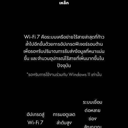
เหล็ก
เลน PCIe 5.0 แบบเนทีฟ
จาก Ryzen 9000 &
7000 CPUs
Wi-Fi 7 คือระบบเครือข่ายไร้สายล่าสุดที่ก้าว
ล้ำไปอีกขั้นด้วยการอัปเกรดฟีเจอร์รอบด้าน
PCIe 5.0
x4
for M.2 SSD
เพื่อรองรับปริมาณการรับส่งข้อมูลที่หนาแน่น
PCIe 5.0
x16
for GPU
ขึ้น และจำนวนอุปกรณ์ไร้สายที่เพิ่มมากขึ้นใน
Pump Fan
ปัจจุบัน
*รองรับการใช้งานร่วมกับ Windows 11 เท่านั้น
วิ่งตรง PCIe Gen5 ไปที่ CPU
ระบบเชื่อม
แบนด์วิดท์เต็มสปีดโดยไม่ต้อง
ต่อหลาย
แบ่ง
อัปเกรดสู่
การมอดูเลต
ช่อง
Wi-Fi 7
ลำดับสูง
สัญญาณ