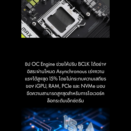
โดยการเพิ่มแบนด์วิดท์และลดความหน่วง ลง
โหลดกระแสไฟฟ้าสูงก็ตาม
มาพร้อมการตั้งค่าค่าไทม์มิ่งให้เลือกถึง 4 รูป
แบบ ช่วยให้ผู้ใช้งานค้นหาจุดลงตัวและเค้น
ข้อดีของขั้วต่อไฟเลี้ยงแบบ
ประสิทธิภาพสูงสุดตามคุณภาพของแรมที่
SOLID PIN
ใช้ได้อย่างตรงจุด
เพิ่มความเสถียร: พื้นที่สัมผัสกว้างขึ้น
จ่ายไฟได้นิ่งกว่า
ค่าความต้านทานต่ำ: ไฟไหลผ่านได้อย่าง
ชิป OC Engine ช่วยให้ปรับ BCLK ได้อย่าง
อิสระผ่านโหมด Asynchronous เร่งความ
เต็มประสิทธิภาพ.
แรงได้สูงสุด 15% โดยไม่กระทบความเสถียร
แข็งแรงทนทาน: โครงสร้างตัน ทนทาน
ของ iGPU, RAM, PCIe และ NVMe มอบ
ต่อการใช้งานหนัก.
ขีดความสามารถสูงสุดสำหรับการโอเวอร์ค
รองรับโหลดสูง: ออกแบบมาเพื่อกระแส
ล็อกระดับเอ็กซ์ตรีม
ไฟระดับสูงโดยเฉพาะ
LATENCY KILLER