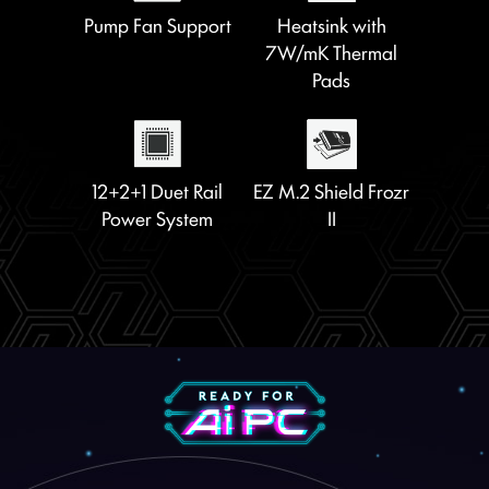
5
PCIe Supplemental
Steel Armor II
Pump Fan Support
Heatsink with
Power
7W/mK Thermal
Pads
Latest DDR5
1x PCIe 5.0 M.2 Slot
Memory
EZ Conn Design
EZ Debug LED
12+2+1 Duet Rail
EZ M.2 Shield Frozr
Power System
II
2x PCIe 4.0 M.2
EZ PCIe Release
Slots