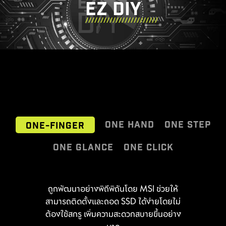
EZ DIY
ONE HAND
ONE STEP
ONE-FINGER
ONE GLANCE
ONE CLICK
ฝาหลัง I/O Shield แบบติดตั้งสำเร็จ มอบ
EZ OOVERCLOCKING
บอกลาการหมุนเสา Wi-Fi แบบเดิมๆ เพราะ
ถูกพัฒนาอย่างพิถีพิถันโดย MSI ช่วยให้
ประสบการณ์การประกอบคอมพิวเตอร์ที่
MSI EZ Antenna ออกแบบมาเพื่อให้คุณติด
สามารถติดตั้งและถอด SSD ได้ง่ายโดยไม่
สะดวกสบายและไร้กังวล โดยคุณไม่จำเป็น
แม้ว่าการโอเวอร์คล็อกอาจดูเป็นเรื่องที่ซับ
ตั้งได้อย่างง่ายดาย เพียงแค่เสียบตัวล็อกเข้า
ต้องใช้สกรู เพิ่มความสะดวกสบายขึ้นอย่าง
ต้องติดตั้งฝาหลังเองให้ยุ่งยาก ด้วย
ซ้อนเกินไปสำหรับใครหลายคน แต่ MSI