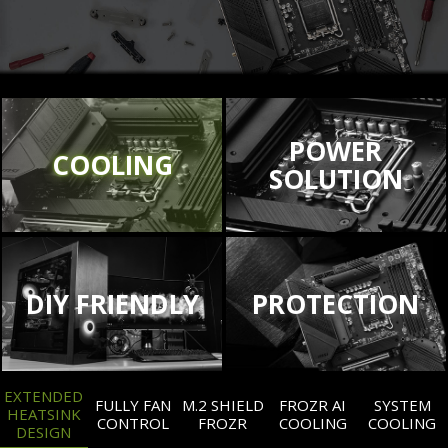
POWER
COOLING
SOLUTION
DIY FRIENDLY
PROTECTION
EXTENDED
FULLY FAN
M.2 SHIELD
FROZR AI
SYSTEM
HEATSINK
CONTROL
FROZR
COOLING
COOLING
DESIGN