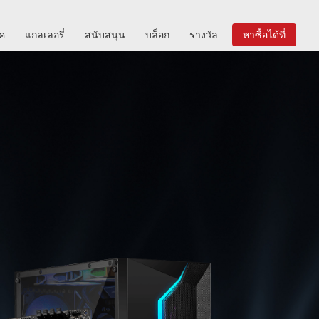
ิค
แกลเลอรี่
สนับสนุน
บล็อก
รางวัล
หาซื้อได้ที่