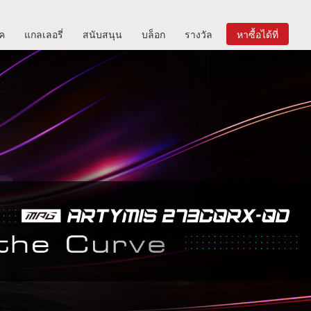
ิค
แกลเลอรี่
สนับสนุน
บล็อก
รางวัล
หาซื้อได้ที่