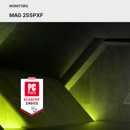
MONITORS
MAG 255PXF