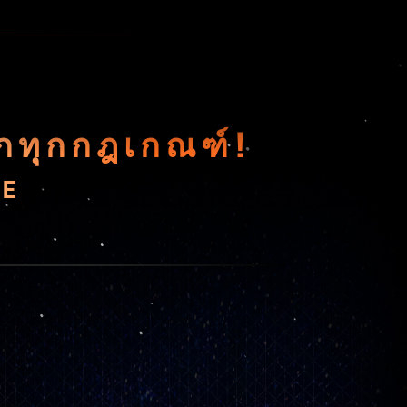
ีกทุกกฎเกณฑ์!
KE