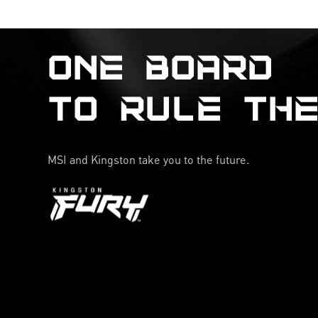
ONE BOARD
TO RULE TH
MSI and Kingston take you to the future.