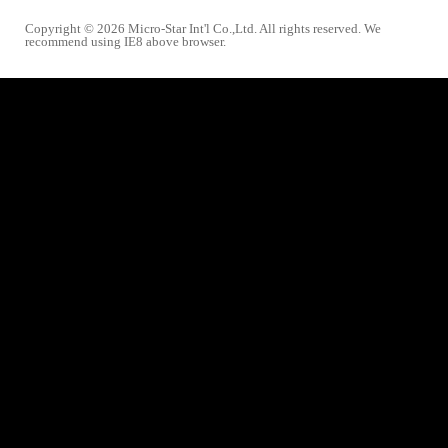
Copyright © 2026 Micro-Star Int'l Co.,Ltd. All rights reserved. We
recommend using IE8 above browser.