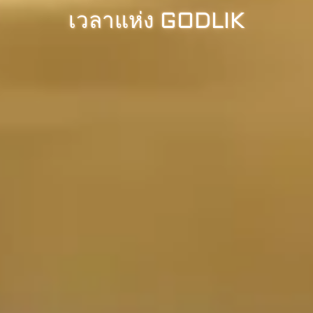
เวลาแห่ง GODLIKE