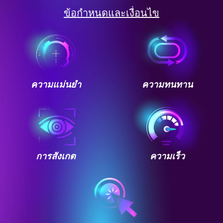
ข้อกำหนดและเงื่อนไข
ความแม่นยำ
ความทนทาน
การสังเกต
ความเร็ว