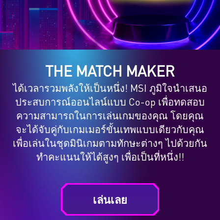
THE MATCH MAKER
ได้เวลารวมพลังให้เป็นหนึ่ง! MSI ภูมิใจนำเสนอ
ประสบการณ์ออนไลน์แบบ Co-op เพื่อทดสอบ
ความสามารถในการเล่นเกมของคุณ โดยคุณ
จะได้จับคู่กับเกมเมอร์ขั้นเทพแบบเดียวกับคุณ
เพื่อเล่นในชุดมินิเกมตามทักษะต่างๆ ไปด้วยกัน
ทำคะแนนให้ได้สูงๆ เพื่อเป็นที่หนึ่ง!!
เล่นเลย