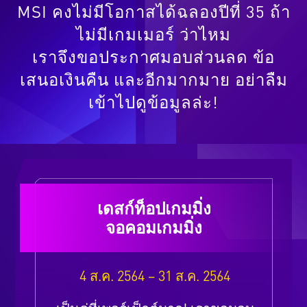
MSI คงไม่มีโอกาสได้ฉลองปีที่ 35 ถ้า
ไม่มีเกมเมอร์ ว่าไหม
เราจึงขอประกาศมอบส่วนลด ข้อ
เสนอเงินคืน และอีกมากมาย อย่าลืม
เข้าไปดูข้อมูลล่ะ!
เดสก์ท็อปเกมมิ่ง
จอคอมเกมมิ่ง
4 ส.ค. 2564 – 31 ส.ค. 2564