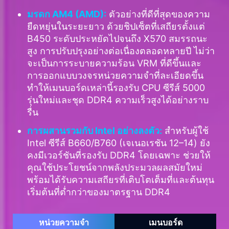
มรดก AM4 (AMD):
ตัวอย่างที่ดีที่สุดของความ
ยืดหยุ่นในระยะยาว ด้วยชิปเซ็ตที่เสถียรตั้งแต่
B450 ระดับประหยัดไปจนถึง X570 สมรรถนะ
สูง การปรับปรุงอย่างต่อเนื่องตลอดหลายปี ไม่ว่า
จะเป็นการระบายความร้อน VRM ที่ดีขึ้นและ
การออกแบบวงจรหน่วยความจำที่ละเอียดขึ้น
ทำให้เมนบอร์ดเหล่านี้รองรับ CPU ซีรีส์ 5000
รุ่นใหม่และชุด DDR4 ความเร็วสูงได้อย่างราบ
รื่น
การผสานรวมกับ Intel อย่างลงตัว:
สำหรับผู้ใช้
Intel ซีรีส์ B660/B760 (เจเนอเรชัน 12–14) ยัง
คงมีเวอร์ชันที่รองรับ DDR4 โดยเฉพาะ ช่วยให้
คุณใช้ประโยชน์จากพลังประมวลผลสมัยใหม่
พร้อมได้รับความเสถียรที่เติบโตเต็มที่และต้นทุน
เริ่มต้นที่ต่ำกว่าของมาตรฐาน DDR4
หน่วยความจำ
เมนบอร์ด