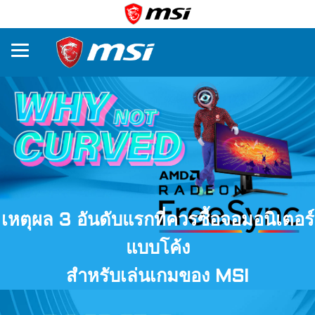
เหตุผล 3 อันดับแรกที่ควรซื้อจอมอนิเตอร์
แบบโค้ง
สำหรับเล่นเกมของ MSI