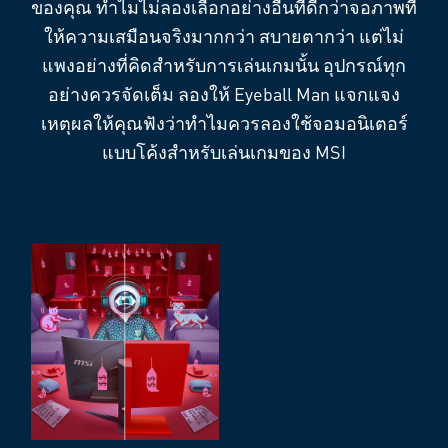
ของคุณ ทำไมไม่ลองเลือกอย่างอื่นที่ดีกว่าจอภาพที่
ให้ความเสมือนจริงมากกว่า สบายตากว่า แต่ไม่
แพงอย่างที่คิดสำหรับการเล่นเกมนั้น อุปกรณ์ทุก
อย่างควรจัดเต็ม ลองให้ Eyeball Man แจกแจง
เหตุผลให้คุณฟังว่าทำไมควรลองใช้จอมอนิเตอร์
แบบโค้งสำหรับเล่นเกมของ MSI