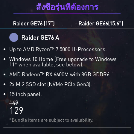
สั่งซื้อรุ่นที่ต้องการ
Raider GE76 (17”)
Raider GE66(15.6”)
Raider GE76 A
Up to AMD Ryzen™ 7 5000 H-Processors.
Windows 10 Home (Free upgrade to Windows
11* when available, see below).
AMD Radeon™ RX 6600M with 8GB GDDR6.
2x M.2 SSD slot (NVMe PCIe Gen3).
15 inch panel.
149
129
*Bundle items are subject to availability.