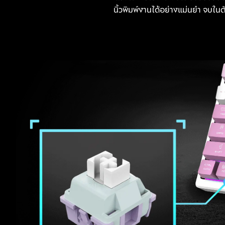
นิ้วพิมพ์งานได้อย่างแม่นยำ จบใ