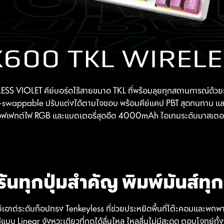
 VIOLET คีย์บอร์ดไร้สายขนาด TKL ที่พร้อมลุยทุกสถานการณ์ด้วยร
Hot-swappable ปรับแต่งได้ตามใจชอบ พร้อมคีย์แคป PBT สุดทนทาน และ
 เอฟเฟกต์ไฟ RGB และแบตเตอรี่สุดอึด 4000mAh ไอเทมระดับมาสเตอร์
ันทุกปุ่มสำคัญ พิมพ์มันส์ทุก
ย์เอาต์ระดับท็อปทรง Tenkeyless ที่ช่วยประหยัดพื้นที่โต๊ะคอมและพก
แบบ Linear จังหวะเดียวที่กดได้ลื่นไหล ไหลลื่นไม่มีสะดุด ตอบโจทย์ทั