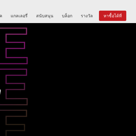
ิค
แกลเลอรี่
สนับสนุน
บล็อก
รางวัล
หาซื้อได้ที่