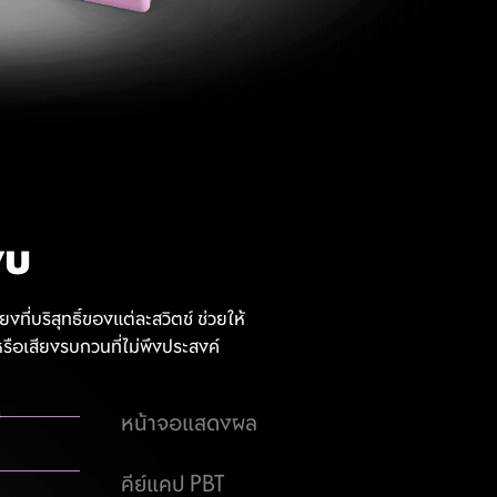
งบ
ี่บริสุทธิ์ของแต่ละสวิตช์ ช่วยให้
รือเสียงรบกวนที่ไม่พึงประสงค์​
หน้าจอแสดงผล
คีย์แคป PBT