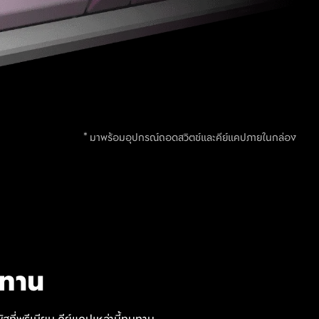
* มาพร้อมอุปกรณ์ถอดสวิตช์และคีย์แคปภายในกล่อง
นทาน
สที่พรีเมียม คีย์แคปเหล่านี้ทนทาน