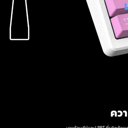
ควา
มาพร้อมคีย์แคป PBT ที่ผลิตด้วยเท