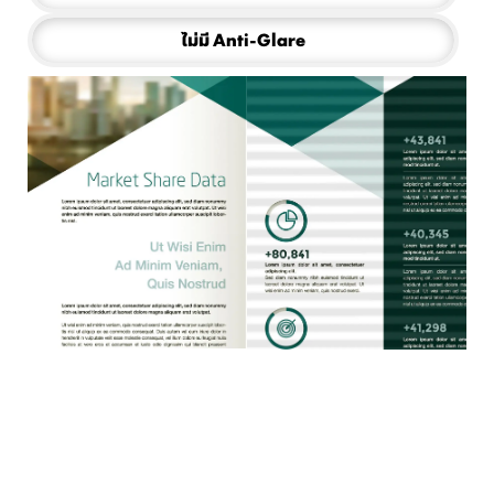
การทดสอบ Amsler Grid เป็นวิธีการตรวจหาความผิดปกติ
การแนะนำการปรับท่าทางเวลาใช้งานหน้าจอคอมพิวเตอร์
การทดสอบภาวะสายตาเอียง โดยดูที่ภาพชุดเส้น หากพบ
เส้นบางเส้นสีเข้มกว่าปกติ อาจบ่งชี้ภาวะสายตาเอียง MSI
บริเวณจุดรับภาพ (Macula) ที่อาจเป็นสัญญาณเริ่มต้น
MSI แนะนำให้คุณนั่งหลังตรง ปรับระดับสายตาให้อยู่
ไม่มี Anti-Glare
ของโรคจอประสาทตาเสื่อม MSI แนะนำให้คุณพักสายตา
แนะนำให้คุณพักสายตาประมาณ 20 นาที หากพบว่าเส้น
ประมาณ 1/9 จากขอบบนของหน้าจอ การนั่งในท่าที่ถูก
ประมาณ 20 นาที หากพบว่าเส้นในภาพดูคดเคี้ยว พร่ามัว
ต้องจะช่วยลดอาการปวดเมื่อยคอบ่าได้
บางเส้นสีเข้มกว่าเส้นอื่น
หรือไม่ตรง หรือช่องสี่เหลี่ยมในภาพไม่เท่ากัน